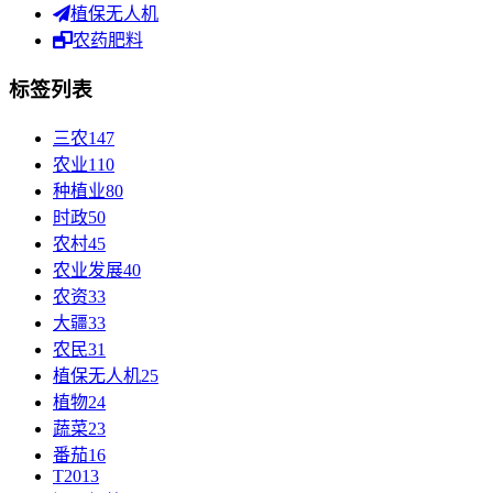
植保无人机
农药肥料
标签列表
三农
147
农业
110
种植业
80
时政
50
农村
45
农业发展
40
农资
33
大疆
33
农民
31
植保无人机
25
植物
24
蔬菜
23
番茄
16
T20
13