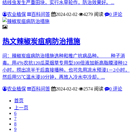
结线虫发生严重田块，实行水旱轮作，防治效果好。...
农业植保
百科问答
2024-02-02
4279 阅读
0 评论
热文
辣椒炭疽病防治措施
问：辣椒炭疽病防治措施选种和推广抗病品种。 种子消
毒。用4％农抗120瓜菜烟草专用型100倍液加新高脂膜浸种12
小时，捞出凉半干后直接播种。也可先用凉水预浸1－2小时，
然后用55℃温水浸10分钟，再放入冷水中冷却，...
农业植保
百科问答
2024-02-02
2574 阅读
0 评论
首页
上一页
6
7
8
9