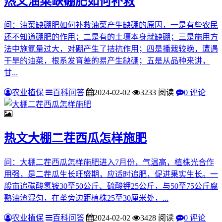
热文
油菜缺硼肥如何补救
问：油菜缺硼肥如何补救油菜产生缺硼的原因，一是有些农民
还不知道硼肥的作用；二是有的土壤本身就缺硼；三是施用方
法中施氮量过大，对硼产生了拮抗作用；四是播栽较晚，遭遇
干旱的油菜，根系发育差的易产生缺硼；五是从品种来讲，
甘...
农业植保
百科问答
2024-02-02
3233 阅读
0 评论
热文
大棚二茬西瓜怎样施肥
问：大棚二茬西瓜怎样施肥进入7月份，气温高，植株光合作
用强，是二茬瓜生长旺盛期，应适时追肥，促进果实生长。一
般亩追碳酸氢铵30至50公斤、硫酸钾25公斤，与50至75公斤腐
熟油渣混匀，在垄旁边距植株25至30厘米处，...
农业植保
百科问答
2024-02-02
3428 阅读
0 评论