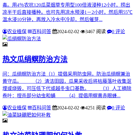
毒。用4％农抗120瓜菜烟草专用型100倍液浸种12小时，捞出
凉半干后直接播种。也可先用凉水预浸1－2小时，然后用55℃
温水浸10分钟，再放入冷水中冷却，然后催芽...
农业植保
百科问答
2024-02-02
3467 阅读
0 评论
热文
瓜绢螟防治方法
问：瓜绢螟防治方法（1）提倡采用防虫网，防治瓜绢螟兼治
黄守瓜。 （2）清洁田园，瓜果采收后将枯藤落叶收集沤
埋或烧毁，可压低下代或越冬虫口基数。 （3）人工摘除
卷叶：捏杀部分幼虫和蛹 （4）提倡用螟黄赤眼蜂...
农业植保
百科问答
2024-02-02
4251 阅读
0 评论