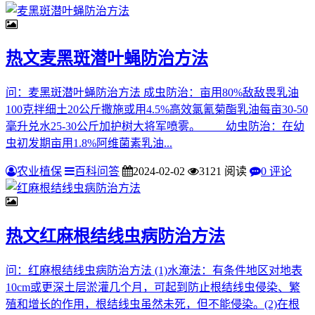
热文
麦黑斑潜叶蝇防治方法
问：麦黑斑潜叶蝇防治方法 成虫防治：亩用80%敌敌畏乳油
100克拌细土20公斤撒施或用4.5%高效氯氰菊酯乳油每亩30-50
毫升兑水25-30公斤加护树大将军喷雾。 幼虫防治：在幼
虫初发期亩用1.8%阿维菌素乳油...
农业植保
百科问答
2024-02-02
3121 阅读
0 评论
热文
红麻根结线虫病防治方法
问：红麻根结线虫病防治方法 (1)水淹法：有条件地区对地表
10cm或更深土层淤灌几个月，可起到防止根结线虫侵染、繁
殖和增长的作用，根结线虫虽然未死，但不能侵染。(2)在根