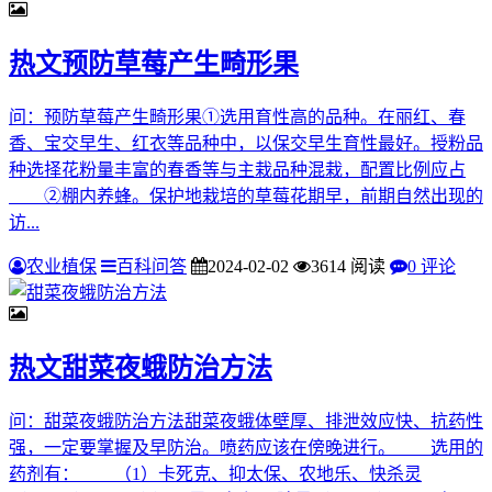
热文
预防草莓产生畸形果
问：预防草莓产生畸形果①选用育性高的品种。在丽红、春
香、宝交早生、红衣等品种中，以保交早生育性最好。授粉品
种选择花粉量丰富的春香等与主栽品种混栽，配置比例应占
②棚内养蜂。保护地栽培的草莓花期早，前期自然出现的
访...
农业植保
百科问答
2024-02-02
3614 阅读
0 评论
热文
甜菜夜蛾防治方法
问：甜菜夜蛾防治方法甜菜夜蛾体壁厚、排泄效应快、抗药性
强，一定要掌握及早防治。喷药应该在傍晚进行。 选用的
药剂有： （1）卡死克、抑太保、农地乐、快杀灵