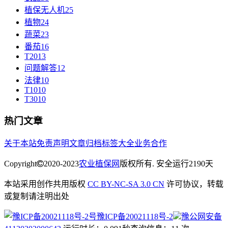
植保无人机
25
植物
24
蔬菜
23
番茄
16
T20
13
问题解答
12
法律
10
T10
10
T30
10
热门文章
关于本站
免责声明
文章归档
标签大全
业务合作
Copyright
2020-2023
农业植保网
版权所有. 安全运行
2190
天
本站采用创作共用版权
CC BY-NC-SA 3.0 CN
许可协议，转载
或复制请注明出处
豫ICP备20021118号-2
豫公网安备