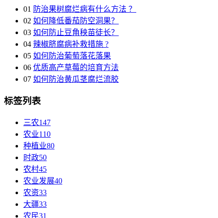
01
防治果树腐烂病有什么方法 ？
02
如何降低番茄防空洞果？
03
如何防止豆角秧苗徒长？
04
辣椒脐腐病补救措施 ?
05
如何防治葡萄落花落果
06
优质高产草莓的培育方法
07
如何防治黄瓜茎腐烂流胶
标签列表
三农
147
农业
110
种植业
80
时政
50
农村
45
农业发展
40
农资
33
大疆
33
农民
31