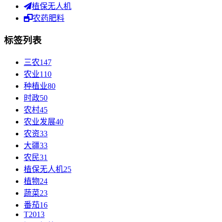
植保无人机
农药肥料
标签列表
三农
147
农业
110
种植业
80
时政
50
农村
45
农业发展
40
农资
33
大疆
33
农民
31
植保无人机
25
植物
24
蔬菜
23
番茄
16
T20
13