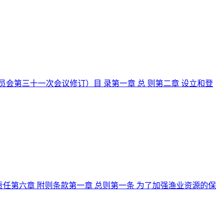
委员会第三十一次会议修订）目 录第一章 总 则第二章 设立和登
律责任第六章 附则条款第一章 总则第一条 为了加强渔业资源的保