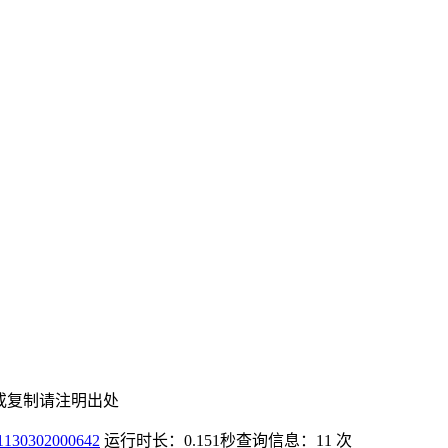
或复制请注明出处
0302000642
运行时长：0.151秒
查询信息：11 次