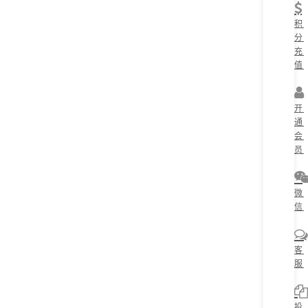
积
分
充
值
开
通
会
员
微
信
客
服
投