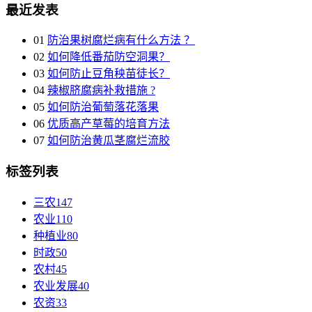
最近发表
01
防治果树腐烂病有什么方法 ？
02
如何降低番茄防空洞果？
03
如何防止豆角秧苗徒长？
04
辣椒脐腐病补救措施 ?
05
如何防治葡萄落花落果
06
优质高产草莓的培育方法
07
如何防治黄瓜茎腐烂流胶
标签列表
三农
147
农业
110
种植业
80
时政
50
农村
45
农业发展
40
农资
33