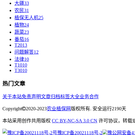
大疆
33
农民
31
植保无人机
25
植物
24
蔬菜
23
番茄
16
T20
13
问题解答
12
法律
10
T10
10
T30
10
热门文章
关于本站
免责声明
文章归档
标签大全
业务合作
Copyright
2020-2023
农业植保网
版权所有. 安全运行
2190
天
本站采用创作共用版权
CC BY-NC-SA 3.0 CN
许可协议，转载
豫ICP备20021118号-2
豫公网安备4113