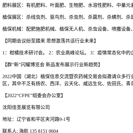
肥料展区：有机肥料、叶面肥、生物肥、水溶性肥料、中量元
植保展区：杀线虫剂、驱鸟剂、杀虫剂、杀菌剂、杀螨剂、杀
植保机械：配肥施肥机械、植保无人机、杀虫设备、喷撒设备
【同期会议纷至踏来 思想激荡共话行业未来】
1：柑橘技术研讨会。 2：农业高峰论坛。 3：疫情常态化中的
【群“新”闪耀博览会 新品发布展示行业新趋势】
2022中国（湖北）植保信息交流暨农药械交易会拟邀请众多行
区，其中不乏有扬农、西洋、云天化、威远生化、佐田氏、青岛
【2022“CFPE”组委会办公室】
沈阳佳圣展览有限公司
地址：辽宁省和平区夹河路9-1号
联系人: 海航 135 8151 0604