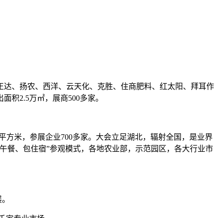
先正达、扬农、西洋、云天化、克胜、住商肥料、红太阳、拜耳作
2.5万㎡，展商500多家。
00平方米，参展企业700多家。大会立足湖北，辐射全国，是业界
午餐、包住宿”参观模式，各地农业部，示范园区，各大行业市
展。