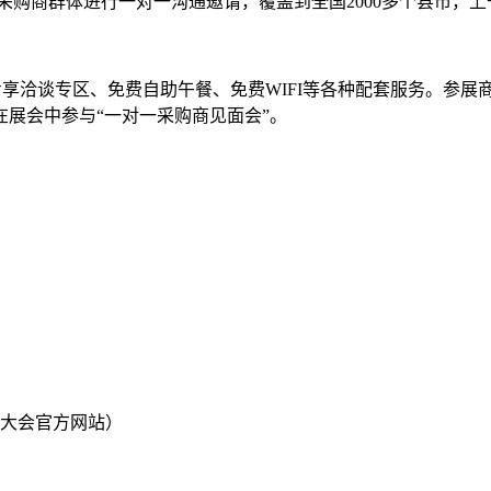
标采购商群体进行一对一沟通邀请，覆盖到全国2000多个县市，
专享洽谈专区、免费自助午餐、免费WIFI等各种配套服务。参
展会中参与“一对一采购商见面会”。
；
讯大会官方网站）