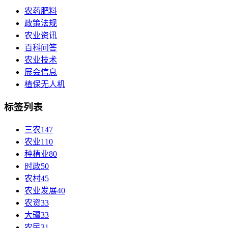
农药肥料
政策法规
农业资讯
百科问答
农业技术
展会信息
植保无人机
标签列表
三农
147
农业
110
种植业
80
时政
50
农村
45
农业发展
40
农资
33
大疆
33
农民
31