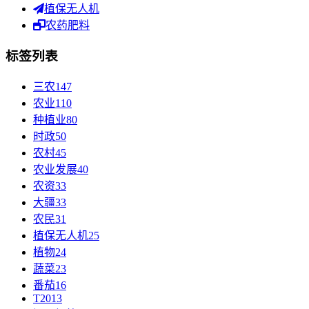
植保无人机
农药肥料
标签列表
三农
147
农业
110
种植业
80
时政
50
农村
45
农业发展
40
农资
33
大疆
33
农民
31
植保无人机
25
植物
24
蔬菜
23
番茄
16
T20
13