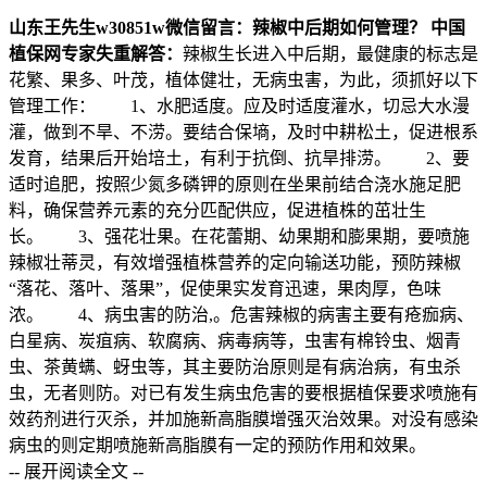
山东王先生
w30851w
微信留言：辣椒中后期如何管理？
中国
植保网专家失重解答：
辣椒生长进入中后期，最健康的标志是
花繁、果多、叶茂，植体健壮，无病虫害，为此，须抓好以下
管理工作： 1、水肥适度。应及时适度灌水，切忌大水漫
灌，做到不旱、不涝。要结合保墒，及时中耕松土，促进根系
发育，结果后开始培土，有利于抗倒、抗旱排涝。 2、要
适时追肥，按照少氮多磷钾的原则在坐果前结合浇水施足肥
料，确保营养元素的充分匹配供应，促进植株的茁壮生
长。 3、强花壮果。在花蕾期、幼果期和膨果期，要喷施
辣椒壮蒂灵，有效增强植株营养的定向输送功能，预防辣椒
“落花、落叶、落果”，促使果实发育迅速，果肉厚，色味
浓。 4、病虫害的防治,。危害辣椒的病害主要有疮痂病、
白星病、炭疽病、软腐病、病毒病等，虫害有棉铃虫、烟青
虫、茶黄螨、蚜虫等，其主要防治原则是有病治病，有虫杀
虫，无者则防。对已有发生病虫危害的要根据植保要求喷施有
效药剂进行灭杀，并加施新高脂膜增强灭治效果。对没有感染
病虫的则定期喷施新高脂膜有一定的预防作用和效果。
-- 展开阅读全文 --