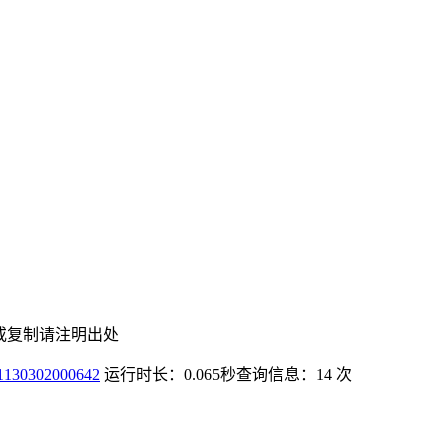
或复制请注明出处
0302000642
运行时长：0.065秒
查询信息：14 次