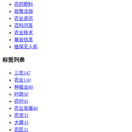
农药肥料
政策法规
农业资讯
百科问答
农业技术
展会信息
植保无人机
标签列表
三农
147
农业
110
种植业
80
时政
50
农村
45
农业发展
40
农资
33
大疆
33
农民
31