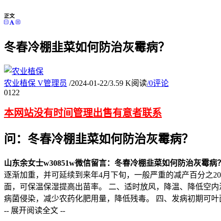
正文
冬春冷棚韭菜如何防治灰霉病？
农业植保
V
管理员
/
2024-01-22
/
3.59 K阅读
/
0评论
01
22
本网站没有时间管理出售有意者联系
问：冬春冷棚韭菜如何防治灰霉病？
山东余女士
w30851w
微信留言：冬春冷棚韭菜如何防治灰霉病
逐渐加重，并可延续到来年4月下旬，一般严重的减产百分之20
面，可保温保湿提高出苗率。 二、适时放风，降温、降低空内
病菌侵染，减少农药化肥用量，降低残毒。 四、发病初期可
-- 展开阅读全文 --