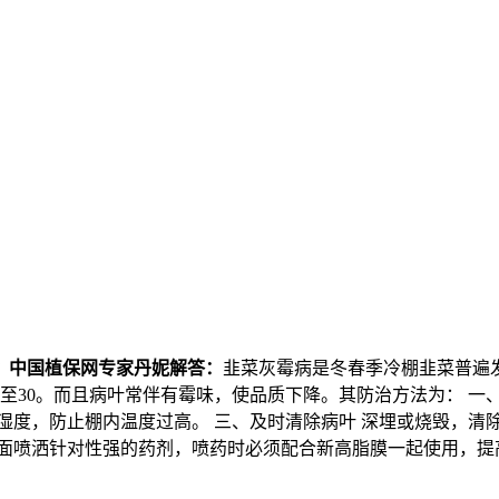
？
中国植保网专家丹妮解答：
韭菜灰霉病是冬春季冷棚韭菜普遍
至30。而且病叶常伴有霉味，使品质下降。其防治方法为： 一
湿度，防止棚内温度过高。 三、及时清除病叶 深埋或烧毁，清
叶面喷洒针对性强的药剂，喷药时必须配合新高脂膜一起使用，提