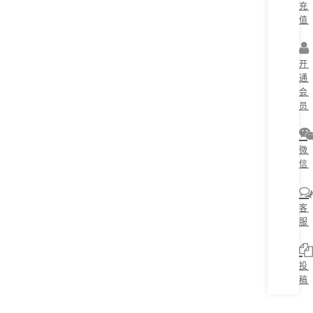
充
值
开
通
会
员
微
信
客
服
投
稿