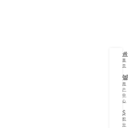
首
页
用
户
中
心
积
分