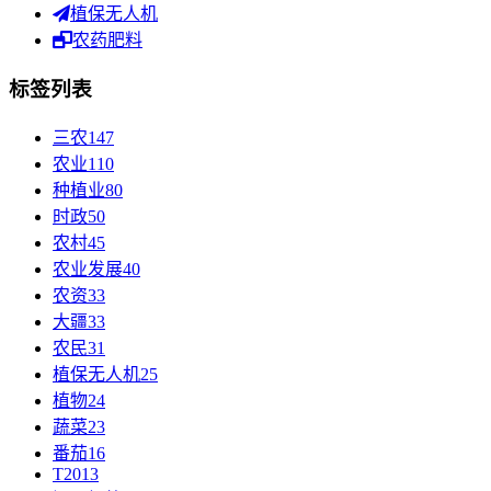
植保无人机
农药肥料
标签列表
三农
147
农业
110
种植业
80
时政
50
农村
45
农业发展
40
农资
33
大疆
33
农民
31
植保无人机
25
植物
24
蔬菜
23
番茄
16
T20
13