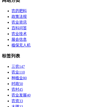
网站分类
农药肥料
政策法规
农业资讯
百科问答
农业技术
展会信息
植保无人机
标签列表
三农
147
农业
110
种植业
80
时政
50
农村
45
农业发展
40
农资
33
大疆
33