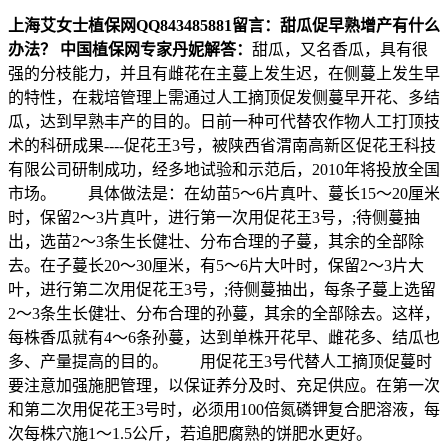
上海艾女士植保网
QQ843485881
留言：甜瓜促早熟增产有什么
办法？
中国植保网专家丹妮解答：
甜瓜，又名香瓜，具有很
强的分枝能力，并且有雌花在主蔓上发生迟，在侧蔓上发生早
的特性，在栽培管理上需通过人工摘顶促发侧蔓早开花、多结
瓜，达到早熟丰产的目的。日前一种可代替农作物人工打顶技
术的科研成果----促花王3号，被陕西省渭南高新区促花王科技
有限公司研制成功，经多地试验和示范后，2010年将投放全国
市场。 具体做法是：在幼苗5～6片真叶、蔓长15～20厘米
时，保留2～3片真叶，进行第一次用促花王3号，;待侧蔓抽
出，选苗2～3条生长健壮、分布合理的子蔓，其余的全部除
去。在子蔓长20～30厘米，有5～6片大叶时，保留2～3片大
叶，进行第二次用促花王3号，;待侧蔓抽出，每条子蔓上选留
2～3条生长健壮、分布合理的孙蔓，其余的全部除去。这样，
每株香瓜就有4～6条孙蔓，达到单株开花早、雌花多、结瓜也
多、产量提高的目的。 用促花王3号代替人工摘顶促蔓时
要注意加强施肥管理，以保证养分及时、充足供应。在第一次
和第二次用促花王3号时，必须用100倍氮磷钾复合肥溶液，每
次每株穴施1～1.5公斤，若追肥腐熟的饼肥水更好。