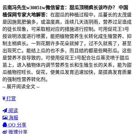
云南冯先生
w30851w
微信留言：甜瓜顶稍疯长该咋办？
中国
植保网专家大地解答：
在甜瓜的种植过程中，瓜蔓长的太茂盛
是因施氮肥偏多，或温度高，连续几天连阴雨，营养过足造成
的徒长现象，可采取相对应的措施进行控制。可用促花王3号
按说明浓度进行喷雾，能把植物营养生长转化成生殖营养、抑
制主梢疯长。一到花期许多花朵就掉了，过不久就焉了，甚至
出现死亡。能结上瓜的也不多，而且结的都是些畸形瓜。这些
是营养不良导致的，可使用促花王3号配合壮瓜蒂灵喷于甜瓜
苗上，进入植物体内调节营养生长和生殖生长的关系，能为甜
瓜植物控旺长、促花，使黄瓜发育迅速加快，是提高发育质量
的强制性营养转化剂。
-- 展开阅读全文 --
打赏
阅读
海报
QQ 分享
微博分享