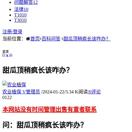
问题解答
12
法律
10
T10
10
T30
10
注册/
登录
当前位置：
首页
百科问答
甜瓜顶稍疯长该咋办？
正文
甜瓜顶稍疯长该咋办？
农业植保
V
管理员
/
2024-01-22
/
3.34 K阅读
/
0评论
01
22
本网站没有时间管理出售有意者联系
问：甜瓜顶稍疯长该咋办？