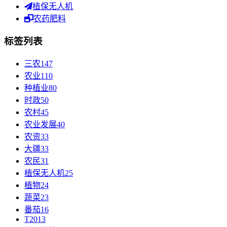
植保无人机
农药肥料
标签列表
三农
147
农业
110
种植业
80
时政
50
农村
45
农业发展
40
农资
33
大疆
33
农民
31
植保无人机
25
植物
24
蔬菜
23
番茄
16
T20
13