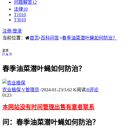
问题解答
12
法律
10
T10
10
T30
10
注册/
登录
当前位置：
首页
百科问答
春季油菜潜叶蝇如何防治？
正文
春季油菜潜叶蝇如何防治？
农业植保
V
管理员
/
2024-01-23
/
3.62 K阅读
/
0评论
01
23
本网站没有时间管理出售有意者联系
问：春季油菜潜叶蝇如何防治？