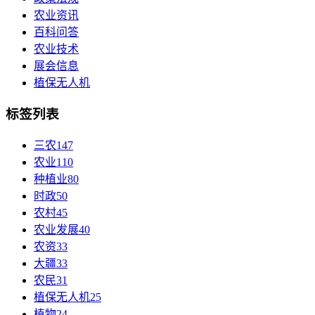
农业资讯
百科问答
农业技术
展会信息
植保无人机
标签列表
三农
147
农业
110
种植业
80
时政
50
农村
45
农业发展
40
农资
33
大疆
33
农民
31
植保无人机
25
植物
24