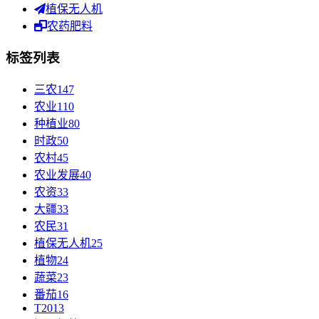
植保无人机
农药肥料
标签列表
三农
147
农业
110
种植业
80
时政
50
农村
45
农业发展
40
农资
33
大疆
33
农民
31
植保无人机
25
植物
24
蔬菜
23
番茄
16
T20
13