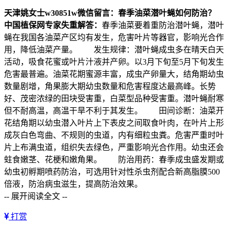
天津姚女士
w30851w
微信留言：春季油菜潜叶蝇如何防治？
中国植保网专家失重解答：
春季油菜要着重防治潜叶蝇，潜叶
蝇在我国各油菜产区均有发生，危害叶片等器官，影响光合作
用，降低油菜产量。 发生规律：潜叶蝇成虫多在晴天白天
活动，吸食花蜜或叶片汁液并产卵。以3月下旬至5月下旬发生
危害最普遍。油菜花期蜜源丰富，成虫产卵量大，结角期幼虫
数量剧增，角果膨大期幼虫数量和危害程度达最高峰。长势
好、茂密浓绿的田块受害重，白菜型品种受害重。潜叶蝇耐寒
但不耐高温，高温干旱不利于其发生。 田间诊断：油菜开
花结角期以幼虫潜入叶片上下表皮之间取食叶肉，在叶片上形
成灰白色弯曲、不规则的虫道，内有细粒虫粪。危害严重时叶
片上布满虫道，组织失去绿色，严重影响光合作用。幼虫还会
蛀食嫩茎、花梗和嫩角果。 防治用药：春季成虫盛发期或
幼虫初孵期喷药防治，可选用针对性杀虫剂配合新高脂膜500
倍液，防治病虫滋生，提高防治效果。
-- 展开阅读全文 --
打赏