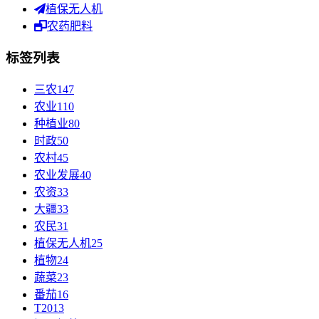
植保无人机
农药肥料
标签列表
三农
147
农业
110
种植业
80
时政
50
农村
45
农业发展
40
农资
33
大疆
33
农民
31
植保无人机
25
植物
24
蔬菜
23
番茄
16
T20
13