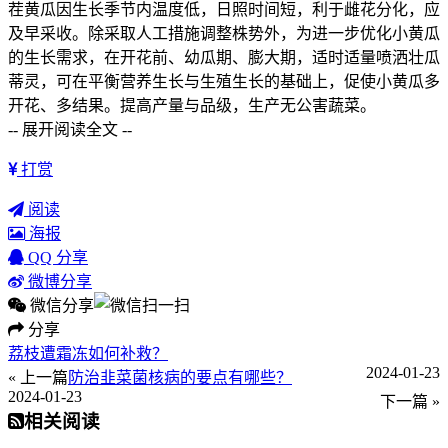
茬黄瓜因生长季节内温度低，日照时间短，利于雌花分化，应
及早采收。除采取人工措施调整株势外，为进一步优化小黄瓜
的生长需求，在开花前、幼瓜期、膨大期，适时适量喷洒壮瓜
蒂灵，可在平衡营养生长与生殖生长的基础上，促使小黄瓜多
开花、多结果。提高产量与品级，生产无公害蔬菜。
-- 展开阅读全文 --
打赏
阅读
海报
QQ 分享
微博分享
微信分享
分享
荔枝遭霜冻如何补救？
2024-01-23
« 上一篇
防治韭菜菌核病的要点有哪些？
2024-01-23
下一篇 »
相关阅读