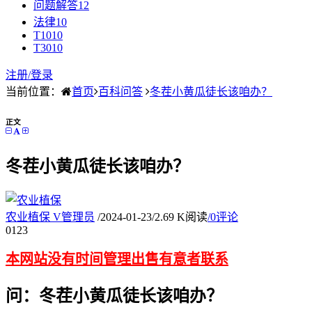
问题解答
12
法律
10
T10
10
T30
10
注册/
登录
当前位置：
首页
百科问答
冬茬小黄瓜徒长该咱办？
正文
冬茬小黄瓜徒长该咱办？
农业植保
V
管理员
/
2024-01-23
/
2.69 K阅读
/
0评论
01
23
本网站没有时间管理出售有意者联系
问：冬茬小黄瓜徒长该咱办？