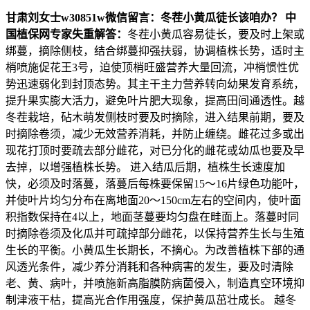
甘肃刘女士
w30851w
微信留言：冬茬小黄瓜徒长该咱办？
中
国植保网专家失重解答：
冬茬小黄瓜容易徒长，要及时上架或
绑蔓，摘除侧枝，结合绑蔓抑强扶弱，协调植株长势，适时主
梢喷施促花王3号，迫使顶梢旺盛营养大量回流，冲梢惯性优
势迅速弱化到封顶态势。其主干主力营养转向幼果发育系统，
提升果实膨大活力，避免叶片肥大现象，提高田间通透性。越
冬茬栽培，砧木萌发侧枝时要及时摘除，进入结果前期，要及
时摘除卷须，减少无效营养消耗，并防止缠绕。雌花过多或出
现花打顶时要疏去部分雌花，对已分化的雌花或幼瓜也要及早
去掉，以增强植株长势。 进入结瓜后期，植株生长速度加
快，必须及时落蔓，落蔓后每株要保留15～16片绿色功能叶，
并使叶片均匀分布在离地面20～150cm左右的空间内，使叶面
积指数保持在4以上，地面茎蔓要均匀盘在畦面上。落蔓时同
时摘除卷须及化瓜并可疏掉部分雌花，以保持营养生长与生殖
生长的平衡。小黄瓜生长期长，不摘心。为改善植株下部的通
风透光条件，减少养分消耗和各种病害的发生，要及时清除
老、黄、病叶，并喷施新高脂膜防病菌侵入，制造真空环境抑
制津液干枯，提高光合作用强度，保护黄瓜茁壮成长。 越冬