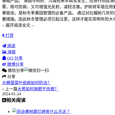
基础产品。 清园与喷药：为减轻来年病虫发生，应进行彻底清
雾，既可防病，又可增强光反射，减轻冻害。护树将军是应用
果极佳，是秋冬季果园管理的必备产品。 通过对石榴树几年
要措施。因此秋冬管理必须引起注意，这样才能实现明年的大
-- 展开阅读全文 --
打赏
阅读
海报
QQ 分享
微博分享
微信分享
分享
大棚菠菜叶斑病如何防治？
« 上一篇
大葱如何施肥不伤根？
2024-01-24
相关阅读