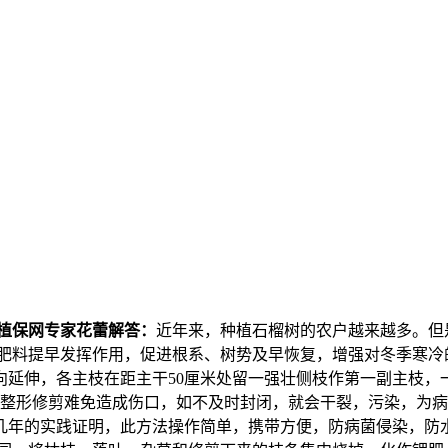
植保网专家花蕾解答：
近年来，种植石榴树的农户越来越多。但
肥料提早发挥作用，促进根系、树势及早恢复，增强对冬季寒冷
延伸，各主枝在距主干50厘米处留一强壮侧枝作第一副主枝，
形。整形修剪难免造成伤口，如不及时封闭，就会干裂，污染，为
几年的实践证明，此方法操作简单，携带方便，防病菌侵染，防