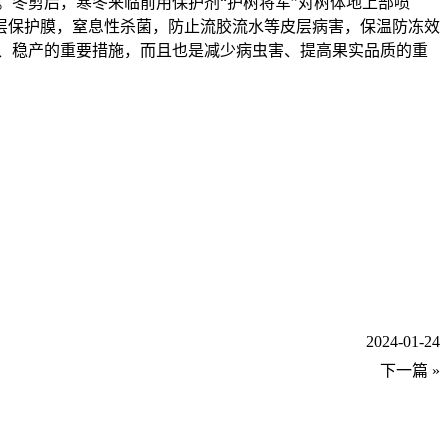
。冬剪后，寒冬来临前用保护剂“护树将军”对树体地上部喷
层保护膜，窒息性杀菌，防止流胶流水等皮层病害，保温防冻效
、稳产的重要措施，而且也是减少病虫害、提高果实品质的重
2024-01-24
下一篇 »