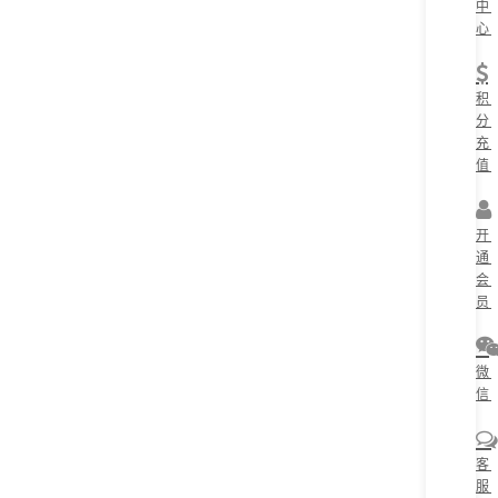
中
心
积
分
充
值
开
通
会
员
微
信
客
服