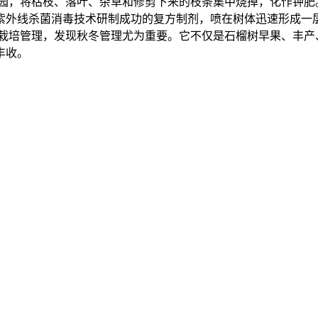
园，将枯枝、落叶、杂草和修剪下来的枝条集中烧掉，化作钾肥
紫外线杀菌消毒技术研制成功的复方制剂，喷在树体迅速形成一
的栽培管理，发现秋冬管理尤为重要。它不仅是石榴树早果、丰产
丰收。