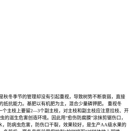
是秋冬季节的管理却没有引起重视，导致树势不断衰弱，直接
的抵抗能力。基肥以有机肥为主，混合少量磷钾肥。 重视冬
一个主枝上要留2—3个副主枝，对主枝和副主枝应注意拉枝、开
病虫的滋生危害创造环境。因此用“愈伤防腐膜”涂抹剪锯伤口，
水，防病虫危害，防伤口干裂，效果较好，是生产AA级水果的