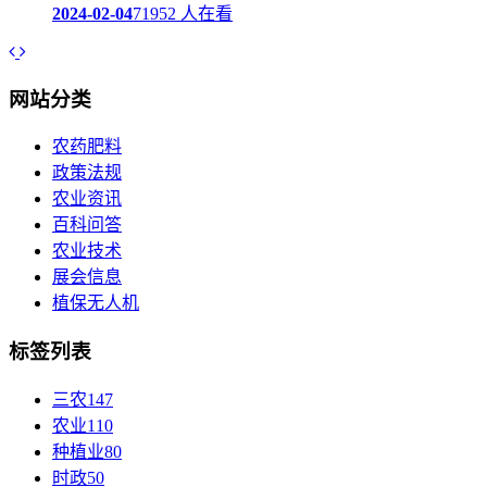
2024-02-04
71952 人在看
网站分类
农药肥料
政策法规
农业资讯
百科问答
农业技术
展会信息
植保无人机
标签列表
三农
147
农业
110
种植业
80
时政
50