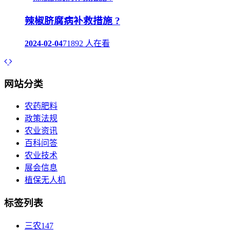
辣椒脐腐病补救措施 ?
2024-02-04
71892 人在看
网站分类
农药肥料
政策法规
农业资讯
百科问答
农业技术
展会信息
植保无人机
标签列表
三农
147