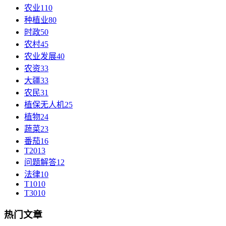
农业
110
种植业
80
时政
50
农村
45
农业发展
40
农资
33
大疆
33
农民
31
植保无人机
25
植物
24
蔬菜
23
番茄
16
T20
13
问题解答
12
法律
10
T10
10
T30
10
热门文章