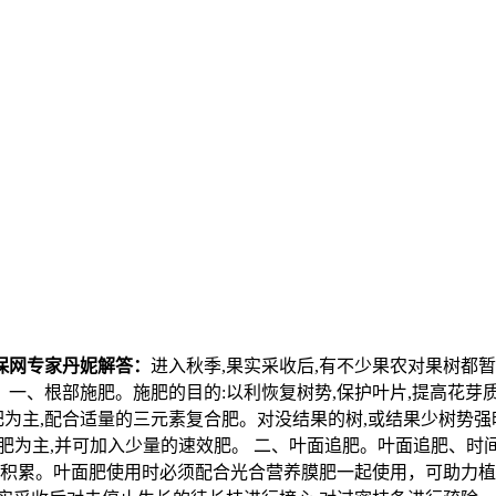
保网专家丹妮解答：
进入秋季,果实采收后,有不少果农对果树都暂
 一、根部施肥。施肥的目的:以利恢复树势,保护叶片,提高花芽质
肥为主,配合适量的三元素复合肥。对没结果的树,或结果少树势强
有机肥为主,并可加入少量的速效肥。 二、叶面追肥。叶面追肥、
的积累。叶面肥使用时必须配合光合营养膜肥一起使用，可助力