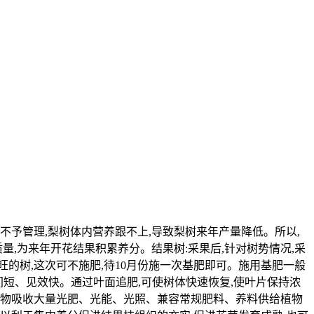
不予管理,梨树体内营养跟不上,导致梨树来年产量降低。所以,
量,为来年开花结果积累养分。结果树:采果后,针对树势情况,采
旺的树,这次可不施肥,待10月份施一次基肥即可。施用基肥一般
时间短、见效快。通过叶面追肥,可使树体快速恢复,使叶片保持浓
植物吸收大量光肥、光能、光照、兼容常规肥料、养料供给植物