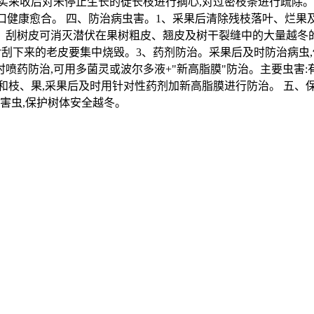
实采收后对未停止生长的徒长枝进行摘心,对过密枝条进行疏除。
伤口健康愈合。 四、防治病虫害。1、采果后清除残枝落叶、烂果
2、刮树皮可消灭潜伏在果树粗皮、翘皮及树干裂缝中的大量越
。对刮下来的老皮要集中烧毁。3、药剂防治。采果后及时防治病虫
时喷药防治,可用多菌灵或波尔多液+"新高脂膜"防治。主要虫害:
枝、果,采果后及时用针对性药剂加新高脂膜进行防治。 五、保温
害虫,保护树体安全越冬。