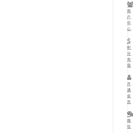
用
户
中
心
积
分
充
值
开
通
会
员
微
信