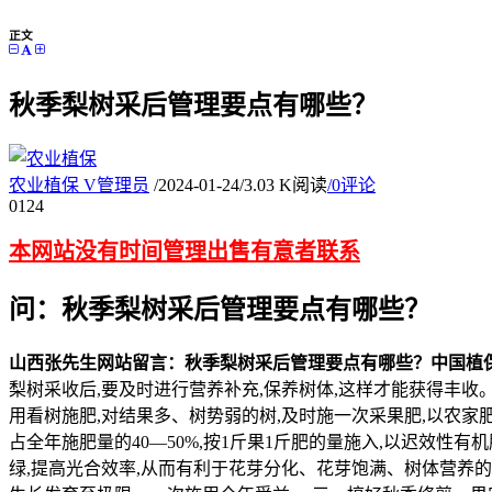
正文
秋季梨树采后管理要点有哪些？
农业植保
V
管理员
/
2024-01-24
/
3.03 K阅读
/
0评论
01
24
本网站没有时间管理出售有意者联系
问：秋季梨树采后管理要点有哪些？
山西张先生网站留言：秋季梨树采后管理要点有哪些？
中国植
梨树采收后,要及时进行营养补充,保养树体,这样才能获得丰收。
用看树施肥,对结果多、树势弱的树,及时施一次采果肥,以农家
占全年施肥量的40—50%,按1斤果1斤肥的量施入,以迟效性
绿,提高光合效率,从而有利于花芽分化、花芽饱满、树体营养