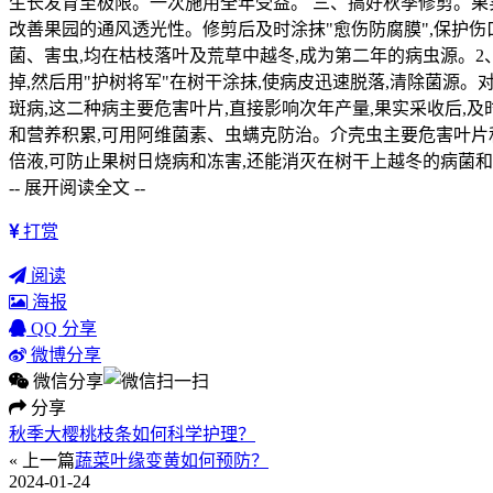
生长发育至极限。一次施用全年受益。 三、搞好秋季修剪。果
改善果园的通风透光性。修剪后及时涂抹"愈伤防腐膜",保护
菌、害虫,均在枯枝落叶及荒草中越冬,成为第二年的病虫源。
掉,然后用"护树将军"在树干涂抹,使病皮迅速脱落,清除菌源
斑病,这二种病主要危害叶片,直接影响次年产量,果实采收后,及
和营养积累,可用阿维菌素、虫螨克防治。介壳虫主要危害叶片和
倍液,可防止果树日烧病和冻害,还能消灭在树干上越冬的病菌和
-- 展开阅读全文 --
打赏
阅读
海报
QQ 分享
微博分享
微信分享
分享
秋季大樱桃枝条如何科学护理？
« 上一篇
蔬菜叶缘变黄如何预防？
2024-01-24