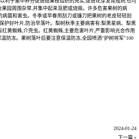
以利于集中养分促进结果枝组织的充实,促进花芽发育成熟,也可
及果园周围杂草,并集中起来沤肥或烧毁。许多危害果树的病
冬的病菌和害虫。冬季或早春用刮刀或镰刀把果树的老皮轻轻刮
,保护好叶片,防治早落叶。梨树秋季主要病害有:梨黑星病、梨黑
有红黄蜘蛛,介壳虫。红黄蜘蛛,主要危害叶片,严重影响光合作用
防冻。果树落叶后要注意保温防冻,全园喷洒"护树将军"100
2024-01-24
下一篇 »