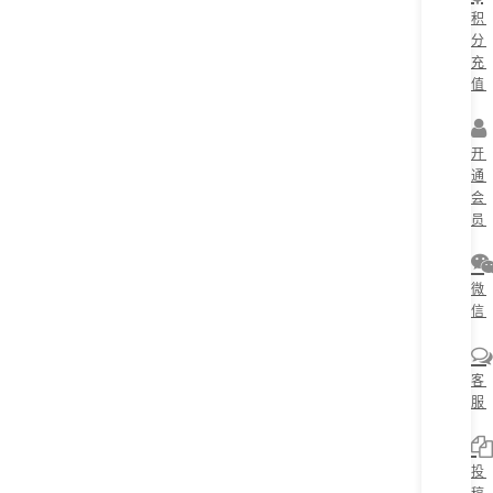
积
分
充
值
开
通
会
员
微
信
客
服
投