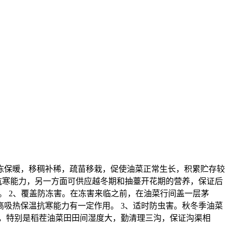
冻保暖，移稠补稀，疏苗移栽，促使油菜正常生长，积累贮存较
抗寒能力，另一方面可供应越冬期和抽薹开花期的营养，保证后
能力。 2、覆盖防冻害。在冻害来临之前，在油菜行间盖一层茅
吸热保温抗寒能力有一定作用。 3、适时防虫害。秋冬季油菜
沟，特别是稻茬油菜田田间湿度大，勤清理三沟，保证沟渠相