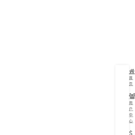
首
页
用
户
中
心