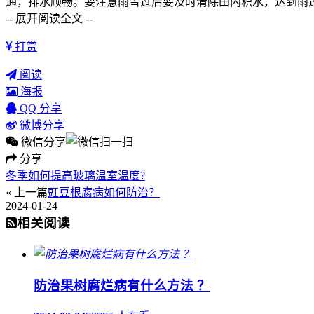
通，排水顺畅。要注意雨雪过后要及时清除田内积水，达到雨
-- 展开阅读全文 --
打赏
阅读
海报
QQ 分享
微博分享
微信分享
分享
冬季如何提高玻璃温室温度?
« 上一篇
豇豆根腐病如何防治？
2024-01-24
相关阅读
防治果树腐烂病有什么方法 ？