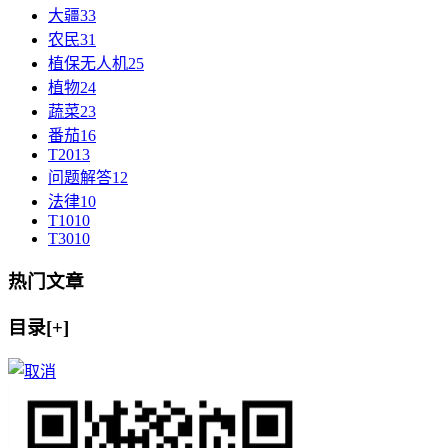
大疆
33
农民
31
植保无人机
25
植物
24
蔬菜
23
番茄
16
T20
13
问题解答
12
法律
10
T10
10
T30
10
热门文章
目录[+]