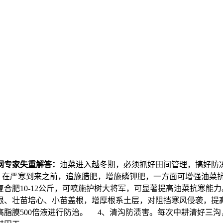
网专家失重解答：
油菜进入越冬期，必须抓好田间管理，搞好防
肥。在严寒到来之前，追施腊肥，增施磷钾肥，一方面可增强油菜
元复合肥10-12公斤，可喷施护树大将军，可显著提高油菜抗寒
根、壮苗培心、小苗盖根，增厚根系土层，对阻挡寒风侵袭，提高
脂膜500倍液进行防治。 4、清沟防渍害。每次中耕清好三