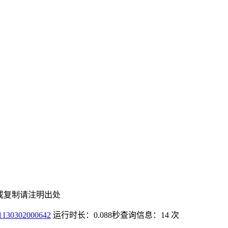
或复制请注明出处
0302000642
运行时长：0.088秒
查询信息：14 次