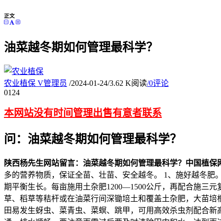
正文
油菜越冬期如何管理最科学？
农业植保
V
管理员
/
2024-01-24
/
3.62 K阅读
/
0评论
01
24
本网站没有时间管理出售有意者联系
问：油菜越冬期如何管理最科学？
陕西杨先生网站留言：油菜越冬期如何管理最科学？
中国植保
多的营养物质，保证全苗、壮苗、安全越冬。 1、施好越冬
期平衡生长。每亩施用土杂肥1200—1500公斤，再配合施三
草、稻草等秸杆或在油菜行间深锄培土和覆盖土杂肥，大苗培
田易发生蚜虫、菜青虫、菜螟、跳甲，可用高效杀虫剂配合新高