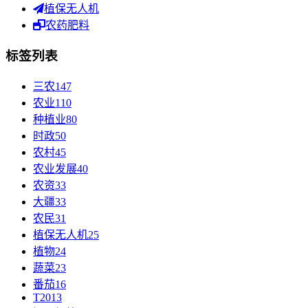
植保无人机
农药肥料
标签列表
三农
147
农业
110
种植业
80
时政
50
农村
45
农业发展
40
农资
33
大疆
33
农民
31
植保无人机
25
植物
24
蔬菜
23
番茄
16
T20
13