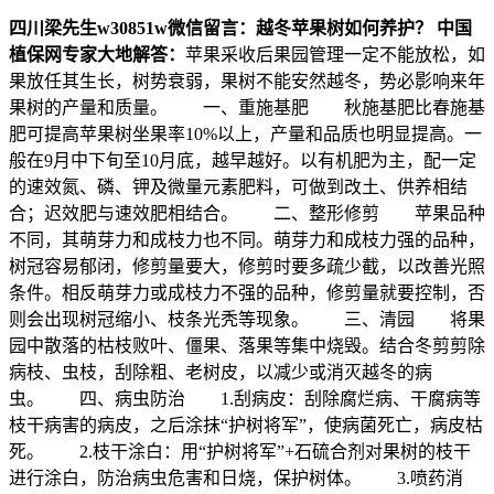
四川梁先生
w30851w
微信留言：越冬苹果树如何养护？
中国
植保网专家大地解答：
苹果采收后果园管理一定不能放松，如
果放任其生长，树势衰弱，果树不能安然越冬，势必影响来年
果树的产量和质量。 一、重施基肥 秋施基肥比春施基
肥可提高苹果树坐果率10%以上，产量和品质也明显提高。一
般在9月中下旬至10月底，越早越好。以有机肥为主，配一定
的速效氮、磷、钾及微量元素肥料，可做到改土、供养相结
合；迟效肥与速效肥相结合。 二、整形修剪 苹果品种
不同，其萌芽力和成枝力也不同。萌芽力和成枝力强的品种，
树冠容易郁闭，修剪量要大，修剪时要多疏少截，以改善光照
条件。相反萌芽力或成枝力不强的品种，修剪量就要控制，否
则会出现树冠缩小、枝条光秃等现象。 三、清园 将果
园中散落的枯枝败叶、僵果、落果等集中烧毁。结合冬剪剪除
病枝、虫枝，刮除粗、老树皮，以减少或消灭越冬的病
虫。 四、病虫防治 1.刮病皮：刮除腐烂病、干腐病等
枝干病害的病皮，之后涂抹“护树将军”，使病菌死亡，病皮枯
死。 2.枝干涂白：用“护树将军”+石硫合剂对果树的枝干
进行涂白，防治病虫危害和日烧，保护树体。 3.喷药消