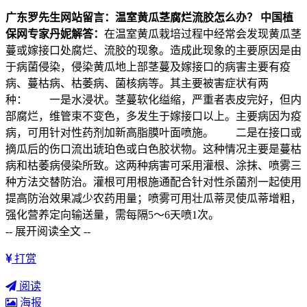
广东罗先生网站留言：温室黄瓜茎腐烂流胶怎么办？
中国植
保网专家丹妮解答：
在温室黄瓜栽培过程中经常会发现黄瓜茎
蔓或嫁接口处腐烂、流胶的现象。造成此现象的主要原因是由
于病菌侵染，侵染黄瓜地上部茎蔓及嫁接口的病害主要有疫
病、蔓枯病、枯萎病、菌核病等。其主要被害症状有两
种： 一是水浸状。茎蔓软化缢缩，严重者表皮完好，但内
部腐烂，维管束不变色，多发生于嫁接口以上。主要病因为疫
病，可用针对性药剂加新高脂膜叶面喷施。 二是在接口或
摘瓜后的伤口流出琥珀色或白色胶状物。这种情况主要是蔓枯
病和枯萎病侵染所致。这两种病害可采用灌根、涂抹、喷雾三
种方法交替防治。灌根可用根施通配合针对性杀菌剂一起使用
提高防治效果减少农药用量；喷雾可用壮瓜蒂灵使瓜蒂增粗，
强化营养定向输送量，需每隔5～6天喷1次。
-- 展开阅读全文 --
打赏
阅读
海报