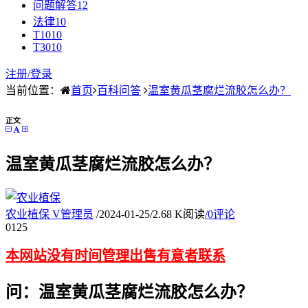
问题解答
12
法律
10
T10
10
T30
10
注册/
登录
当前位置：
首页
百科问答
温室黄瓜茎腐烂流胶怎么办？
正文
温室黄瓜茎腐烂流胶怎么办？
农业植保
V
管理员
/
2024-01-25
/
2.68 K阅读
/
0评论
01
25
本网站没有时间管理出售有意者联系
问：温室黄瓜茎腐烂流胶怎么办？