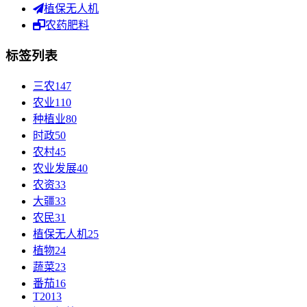
植保无人机
农药肥料
标签列表
三农
147
农业
110
种植业
80
时政
50
农村
45
农业发展
40
农资
33
大疆
33
农民
31
植保无人机
25
植物
24
蔬菜
23
番茄
16
T20
13