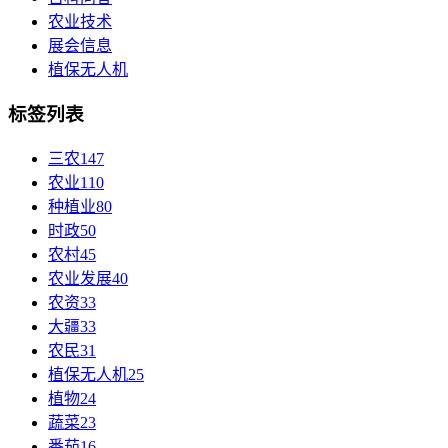
农业技术
展会信息
植保无人机
标签列表
三农
147
农业
110
种植业
80
时政
50
农村
45
农业发展
40
农资
33
大疆
33
农民
31
植保无人机
25
植物
24
蔬菜
23
番茄
16