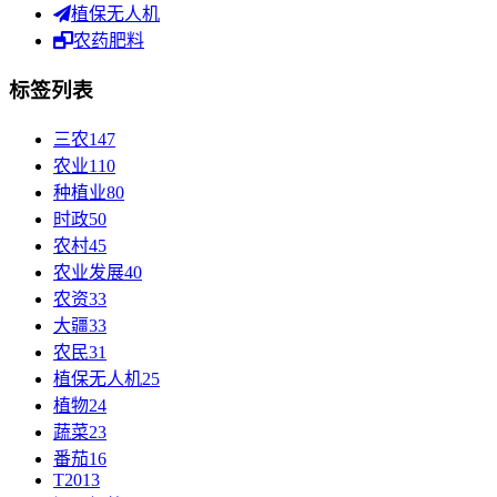
植保无人机
农药肥料
标签列表
三农
147
农业
110
种植业
80
时政
50
农村
45
农业发展
40
农资
33
大疆
33
农民
31
植保无人机
25
植物
24
蔬菜
23
番茄
16
T20
13