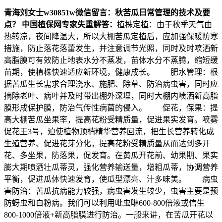
青海刘女士
w30851w
微信留言：
秋苦瓜日常管理的技术及要
点？
中国植保网专家失重解答：
植株定植：由于秋季天气由
热转凉，夜间降温大，所以大棚苦瓜定植后，应加强保暖防寒
措施，防止落花落蕾发生，并注意调节光照，同时及时喷洒新
高脂膜可有效防止地表水分不蒸发，苗体水分不蒸腾，缩短缓
苗期，使植株快速适应新环境，健康成长。 肥水管理：根
据苦瓜生长需求合理浇水、施肥、除草、防治病虫害，同时应
摘除老叶、病叶并及时带出棚外深埋，同时大棚内喷洒新高脂
膜形成保护膜，防治气传性病菌的侵入。 促花，保果：提
高大棚苦瓜坐果率，提高花粉受精质量，促进果实发育。喷雾
促花王3号，迫使植物顶梢精华营养回流，把生长营养转化成
生殖营养、促进花芽分化，提高花粉受精质量从而达到多开
花、多坐果，防落果，促发育。在黄瓜开花前、幼果期、果实
膨大期喷洒壮瓜蒂灵，强化营养输送量，增粗瓜蒂，协调营养
平衡，促进瓜体快速发育，使瓜型漂亮、汁多味美。 病虫
害防治：苦瓜抗病能力较强，病虫害发生较少，虫害主要是预
防蚜虫和白粉病。我们可以利用吡虫啉600-800倍液或信生
800-1000倍液+新高脂膜进行防治。一般来讲，在苦瓜开花以