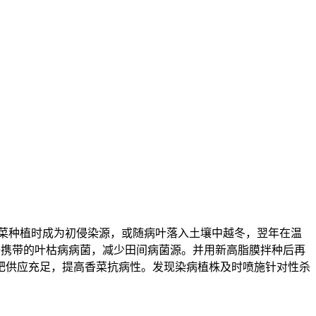
香菜种植时成为初侵染源，或随病叶落入土壤中越冬，翌年在温
种子携带的叶枯病病菌，减少田间病菌源。并用新高脂膜拌种后再
肥供应充足，提高香菜抗病性。发现染病植株及时喷施针对性杀