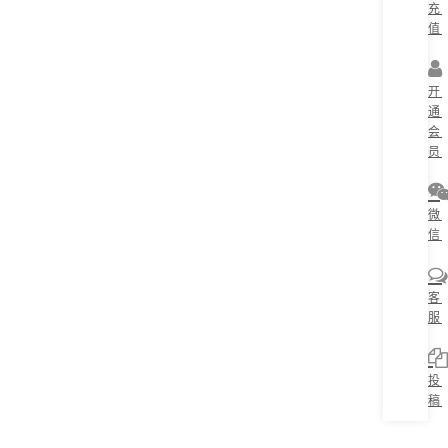
充
值
开
通
会
员
微
信
客
服
投
稿