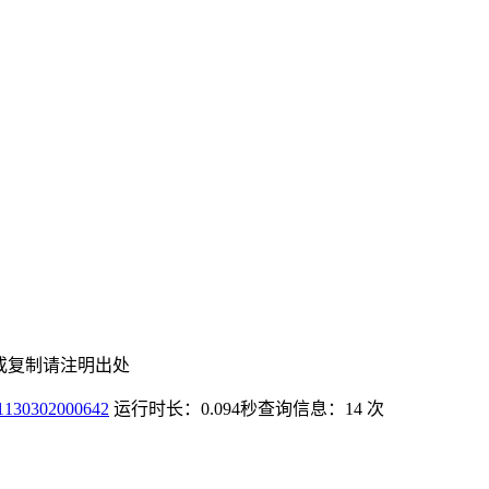
或复制请注明出处
0302000642
运行时长：0.094秒
查询信息：14 次