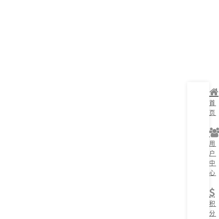
首
页
用
户
中
心
积
分