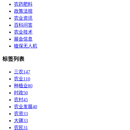
农药肥料
政策法规
农业资讯
百科问答
农业技术
展会信息
植保无人机
标签列表
三农
147
农业
110
种植业
80
时政
50
农村
45
农业发展
40
农资
33
大疆
33
农民
31