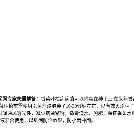
保网专家失重解答：
香菜叶枯病病菌可以附着在种子上,在来年
菜种植前需使用杀菌剂浸泡种子10-30分钟左右，以有效灭杀
田间通风透光性，减少病菌繁衍。适量浇水、施肥，保证香菜水
倍液混合使用，以巩固防治效果，防小雨冲刷。