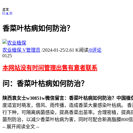
正文
香菜叶枯病如何防治？
农业植保
V
管理员
/
2024-01-25
/
2.61 K阅读
/
0评论
01
25
本网站没有时间管理出售有意者联系
问：香菜叶枯病如何防治？
陕西袁女士
w30851w
微信留言：
香菜叶枯病如何防治？
中国植
度适宜时萌发，借风、雨传播，造成香菜大量感染叶枯病。 香
行下种，可隔离病菌感染，提高香菜出苗率。合理密植，提高
菌剂防治，以减少香菜叶枯病为害，同时可配合新高脂膜800
-- 展开阅读全文 --