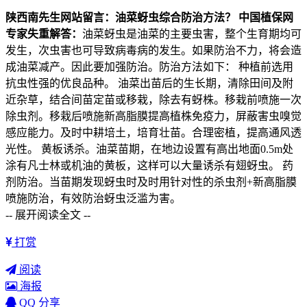
陕西南先生网站留言：油菜蚜虫综合防治方法？
中国植保网
专家失重解答：
油菜蚜虫是油菜的主要虫害，整个生育期均可
发生，次虫害也可导致病毒病的发生。如果防治不力，将会造
成油菜减产。因此要加强防治。防治方法如下： 种植前选用
抗虫性强的优良品种。 油菜出苗后的生长期，清除田间及附
近杂草，结合间苗定苗或移栽，除去有蚜株。移栽前喷施一次
除虫剂。移栽后喷施新高脂膜提高植株免疫力，屏蔽害虫嗅觉
感应能力。及时中耕培土，培育壮苗。合理密植，提高通风透
光性。 黄板诱杀。油菜苗期，在地边设置有高出地面0.5m处
涂有凡士林或机油的黄板，这样可以大量诱杀有翅蚜虫。 药
剂防治。当苗期发现蚜虫时及时用针对性的杀虫剂+新高脂膜
喷施防治，有效防治蚜虫泛滥为害。
-- 展开阅读全文 --
打赏
阅读
海报
QQ 分享