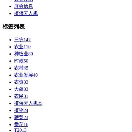
展会信息
植保无人机
标签列表
三农
147
农业
110
种植业
80
时政
50
农村
45
农业发展
40
农资
33
大疆
33
农民
31
植保无人机
25
植物
24
蔬菜
23
番茄
16
T20
13