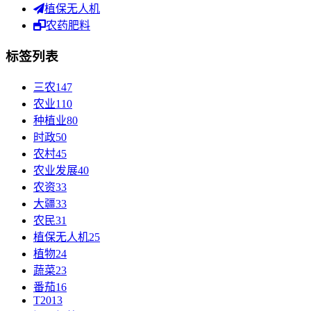
植保无人机
农药肥料
标签列表
三农
147
农业
110
种植业
80
时政
50
农村
45
农业发展
40
农资
33
大疆
33
农民
31
植保无人机
25
植物
24
蔬菜
23
番茄
16
T20
13