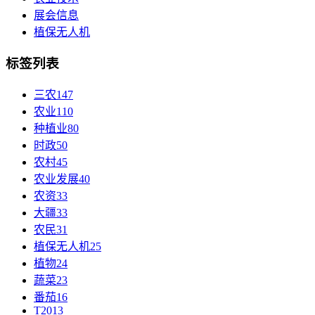
展会信息
植保无人机
标签列表
三农
147
农业
110
种植业
80
时政
50
农村
45
农业发展
40
农资
33
大疆
33
农民
31
植保无人机
25
植物
24
蔬菜
23
番茄
16
T20
13