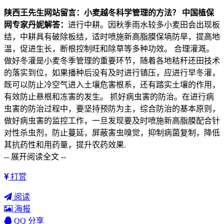
陕西王先生网站留言：
小麦越冬科学管理的方法？
中国植保
网专家丹妮解答：
进行中耕。因秋季雨水较多小麦田会出现板
结，中耕具有破除板结，适时喷施新高脂膜保墒防旱，提高地
温，促进生长，断根控制旺和除草等多种功效。 合理灌溉。
做好冬灌是小麦冬季管理的重要环节，随着各地秸秆还田技术
的落实到位，如果播种后没有及时进行镇压，应进行早冬灌，
既可以防止冷空气进入土壤危害根系，还有踏实土壤的作用，
有效防止悬根和冻害的发生。 抓好病虫害的防治。在进行病
虫害的防治过程中，要坚持预防为主，综合防治的基本原则，
做好病虫害的监控工作，一旦发现要及时喷施新高脂膜配合针
对性杀虫剂，防止蔓延，屏蔽害虫嗅觉，抑制病菌复制，降低
其抗药性和用药量，提升农药效果.
-- 展开阅读全文 --
打赏
阅读
海报
QQ 分享