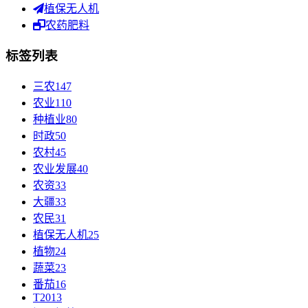
植保无人机
农药肥料
标签列表
三农
147
农业
110
种植业
80
时政
50
农村
45
农业发展
40
农资
33
大疆
33
农民
31
植保无人机
25
植物
24
蔬菜
23
番茄
16
T20
13