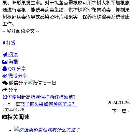
果、畸形果发生率。对于拟茎点霉根腐可用护树大将军加根施
通进行灌根，能诱导病毒集结，供护树将军靶向消毒，抑制果
树根部病毒传导式感染及叶片和果实，保养植株输导系统健康
工作。
-- 展开阅读全文 --
打赏
阅读
海报
QQ 分享
微博分享
微信分享
分享
如何使用新高脂膜保护西红柿幼苗？
2024-01-26
« 上一篇
茄子偏头果如何预防解决？
2024-01-26
下一篇 »
相关阅读