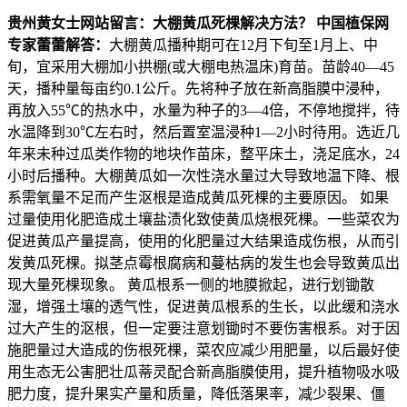
贵州黄女士网站留言：大棚黄瓜死棵解决方法？
中国植保网
专家蕾蕾解答：
大棚黄瓜播种期可在12月下旬至1月上、中
旬，宜采用大棚加小拱棚(或大棚电热温床)育苗。苗龄40—45
天，播种量每亩约0.1公斤。先将种子放在新高脂膜中浸种，
再放入55℃的热水中，水量为种子的3—4倍，不停地搅拌，待
水温降到30℃左右时，然后置室温浸种1—2小时待用。选近几
年来未种过瓜类作物的地块作苗床，整平床土，浇足底水，24
小时后播种。大棚黄瓜如一次性浇水量过大导致地温下降、根
系需氧量不足而产生沤根是造成黄瓜死棵的主要原因。 如果
过量使用化肥造成土壤盐渍化致使黄瓜烧根死棵。一些菜农为
促进黄瓜产量提高，使用的化肥量过大结果造成伤根，从而引
发黄瓜死棵。拟茎点霉根腐病和蔓枯病的发生也会导致黄瓜出
现大量死棵现象。 黄瓜根系一侧的地膜掀起，进行划锄散
湿，增强土壤的透气性，促进黄瓜根系的生长，以此缓和浇水
过大产生的沤根，但一定要注意划锄时不要伤害根系。对于因
施肥量过大造成的伤根死棵，菜农应减少用肥量，以后最好使
用生态无公害肥壮瓜蒂灵配合新高脂膜使用，提升植物吸水吸
肥力度，提升果实产量和质量，降低落果率，减少裂果、僵