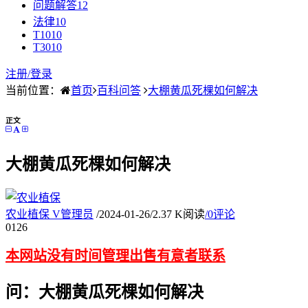
问题解答
12
法律
10
T10
10
T30
10
注册/
登录
当前位置：
首页
百科问答
大棚黄瓜死棵如何解决
正文
大棚黄瓜死棵如何解决
农业植保
V
管理员
/
2024-01-26
/
2.37 K阅读
/
0评论
01
26
本网站没有时间管理出售有意者联系
问：大棚黄瓜死棵如何解决