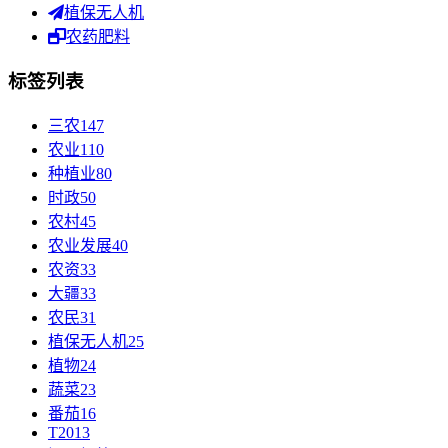
植保无人机
农药肥料
标签列表
三农
147
农业
110
种植业
80
时政
50
农村
45
农业发展
40
农资
33
大疆
33
农民
31
植保无人机
25
植物
24
蔬菜
23
番茄
16
T20
13