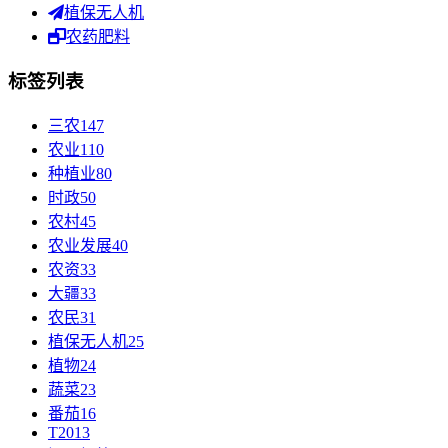
植保无人机
农药肥料
标签列表
三农
147
农业
110
种植业
80
时政
50
农村
45
农业发展
40
农资
33
大疆
33
农民
31
植保无人机
25
植物
24
蔬菜
23
番茄
16
T20
13