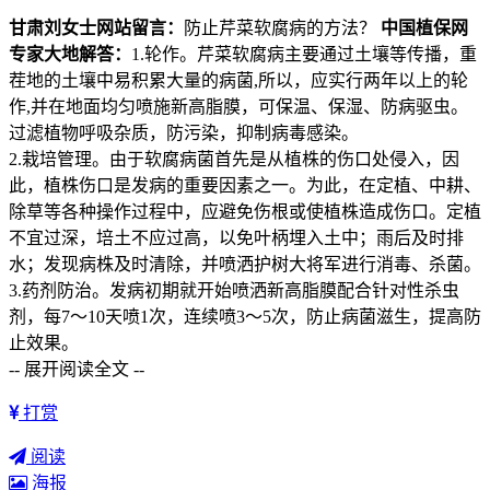
甘肃刘女士网站留言：
防止芹菜软腐病的方法？
中国植保网
专家大地解答：
1.轮作。芹菜软腐病主要通过土壤等传播，重
茬地的土壤中易积累大量的病菌,所以，应实行两年以上的轮
作,并在地面均匀喷施新高脂膜，可保温、保湿、防病驱虫。
过滤植物呼吸杂质，防污染，抑制病毒感染。
2.栽培管理。由于软腐病菌首先是从植株的伤口处侵入，因
此，植株伤口是发病的重要因素之一。为此，在定植、中耕、
除草等各种操作过程中，应避免伤根或使植株造成伤口。定植
不宜过深，培土不应过高，以免叶柄埋入土中；雨后及时排
水；发现病株及时清除，并喷洒护树大将军进行消毒、杀菌。
3.药剂防治。发病初期就开始喷洒新高脂膜配合针对性杀虫
剂，每7～10天喷1次，连续喷3～5次，防止病菌滋生，提高防
止效果。
-- 展开阅读全文 --
打赏
阅读
海报