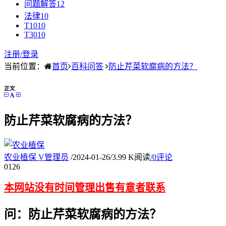
问题解答
12
法律
10
T10
10
T30
10
注册/
登录
当前位置：
首页
百科问答
防止芹菜软腐病的方法？
正文
防止芹菜软腐病的方法？
农业植保
V
管理员
/
2024-01-26
/
3.99 K阅读
/
0评论
01
26
本网站没有时间管理出售有意者联系
问：防止芹菜软腐病的方法？