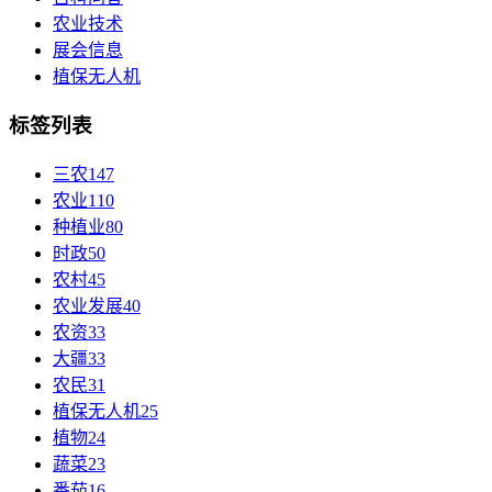
农业技术
展会信息
植保无人机
标签列表
三农
147
农业
110
种植业
80
时政
50
农村
45
农业发展
40
农资
33
大疆
33
农民
31
植保无人机
25
植物
24
蔬菜
23
番茄
16