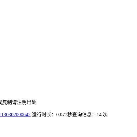
或复制请注明出处
0302000642
运行时长：0.077秒
查询信息：14 次