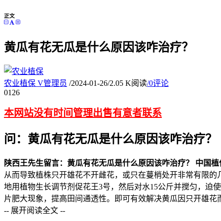
正文
黄瓜有花无瓜是什么原因该咋治疗？
农业植保
V
管理员
/
2024-01-26
/
2.05 K阅读
/
0评论
01
26
本网站没有时间管理出售有意者联系
问：黄瓜有花无瓜是什么原因该咋治疗？
陕西王先生留言：黄瓜有花无瓜是什么原因该咋治疗？
中国植
从而导致植株只开雄花不开雌花，或只在蔓梢处开非常有限的
地用植物生长调节剂促花王3号，然后对水15公斤并搅匀，迫
片肥大现象，提高田间通透性。即可有效解决黄瓜因只开雄花
-- 展开阅读全文 --