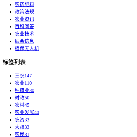
农药肥料
政策法规
农业资讯
百科问答
农业技术
展会信息
植保无人机
标签列表
三农
147
农业
110
种植业
80
时政
50
农村
45
农业发展
40
农资
33
大疆
33
农民
31