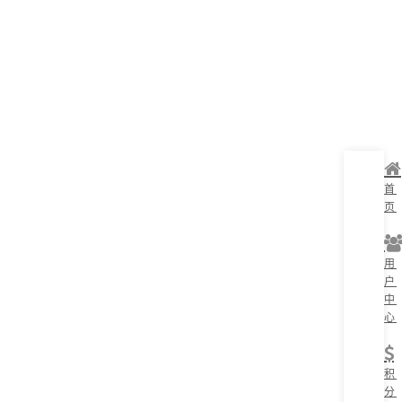
首
页
用
户
中
心
积
分