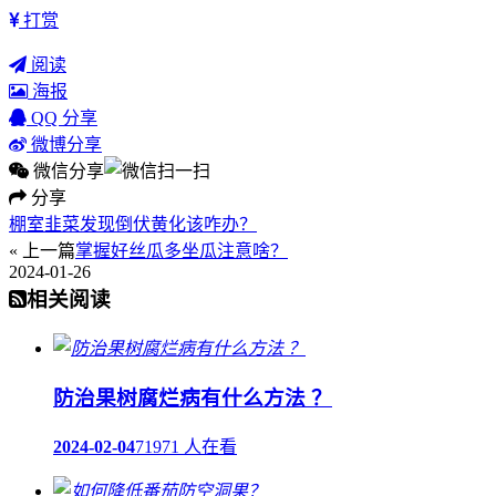
打赏
阅读
海报
QQ 分享
微博分享
微信分享
分享
棚室韭菜发现倒伏黄化该咋办？
« 上一篇
掌握好丝瓜多坐瓜注意啥？
2024-01-26
相关阅读
防治果树腐烂病有什么方法 ？
2024-02-04
71971 人在看