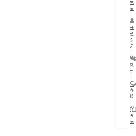
充
值
开
通
会
员
微
信
客
服
投
稿