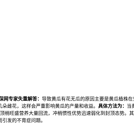
保网专家失重解答：
导致黄瓜有花无瓜的原因主要是黄瓜植株在
几朵雌花，这样会严重影响黄瓜的产量和收益。
具体方法为：
当
使顶梢旺盛营养大量回流，冲梢惯性优势迅速弱化到封顶态势。
而引发的不育症问题。