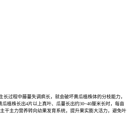
生长过程中藤蔓失调疯长，就会破坏黄瓜植株体的分枝能力，
黄瓜植株长出4片以上真叶、瓜蔓长出约30~40厘米长时，每亩
其主干主力营养转向幼果发育系统，提升果实膨大活力，避免叶