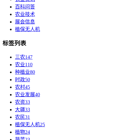
百科问答
农业技术
展会信息
植保无人机
标签列表
三农
147
农业
110
种植业
80
时政
50
农村
45
农业发展
40
农资
33
大疆
33
农民
31
植保无人机
25
植物
24
蔬菜
23