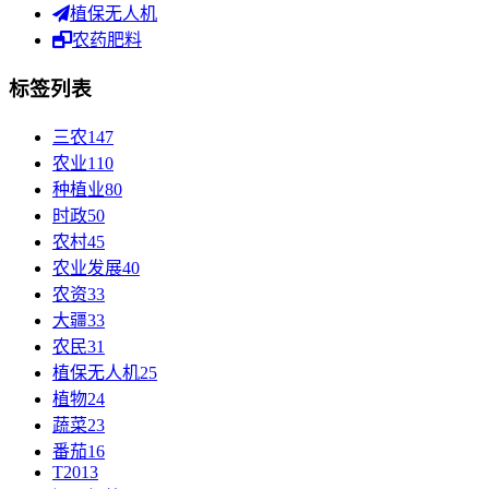
植保无人机
农药肥料
标签列表
三农
147
农业
110
种植业
80
时政
50
农村
45
农业发展
40
农资
33
大疆
33
农民
31
植保无人机
25
植物
24
蔬菜
23
番茄
16
T20
13