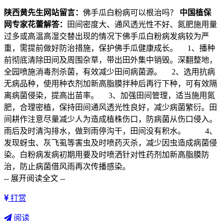
陕西黄先生网站留言：
佛手瓜白粉病可以根治吗？
中国植保
网专家花蕾解答：
田间密度大、通风透光性不好、氮肥施用量
过多或高温高湿交替出现的情况下佛手瓜白粉病发病较为严
重，需提前做好防治措施，保护佛手瓜健康成长。 1、播种
前彻底清除田间及周围杂草，带出田外集中销毁。深翻整地，
全园喷施消毒剂杀菌，有效减少田间病菌源。 2、选用抗病
无病品种，使用种衣剂加新高脂膜拌种后再行下种，可有效隔
离病菌侵染，提高出苗率。 3、加强田间管理，适当施用氮
肥，合理密植，保持田间通风透光性良好，减少病菌繁衍。田
间耕作注意尽量减少人为造成植株伤口，防病菌从伤口侵入。
雨后及时清沟排水，做到雨停沟干，田间没有积水。 4、
发现蚜虫、灰飞虱等害虫及时喷药灭杀，减少因虫造成病菌侵
染。白粉病发病初期用要及时喷洒针对性药剂加新高脂膜防
治，防止病菌借风雨再次传播感染。
-- 展开阅读全文 --
打赏
阅读