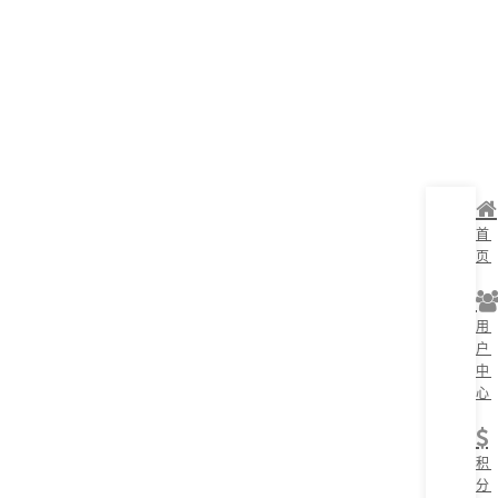
首
页
用
户
中
心
积
分