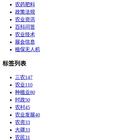
农药肥料
政策法规
农业资讯
百科问答
农业技术
展会信息
植保无人机
标签列表
三农
147
农业
110
种植业
80
时政
50
农村
45
农业发展
40
农资
33
大疆
33
农民
31