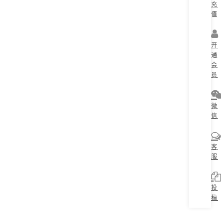
充
值
开
通
会
员
微
信
客
服
投
稿