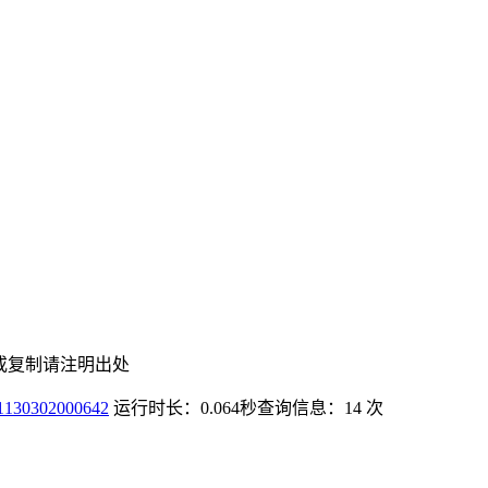
或复制请注明出处
0302000642
运行时长：0.064秒
查询信息：14 次