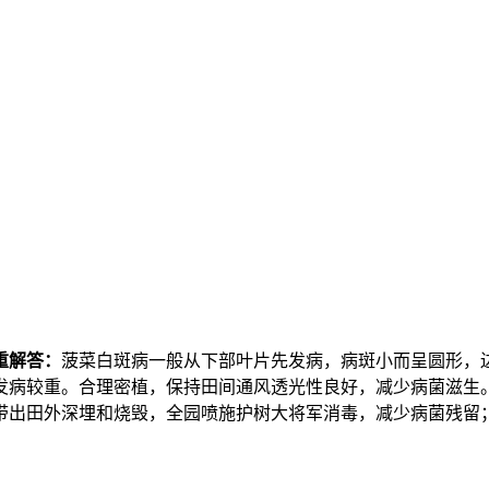
重解答：
菠菜白斑病一般从下部叶片先发病，病斑小而呈圆形，
发病较重。
合理密植，保持田间通风透光性良好，减少病菌滋生
带出田外深埋和烧毁，全园喷施护树大将军消毒，减少病菌残留