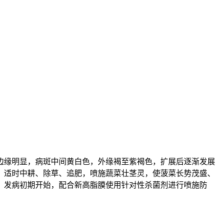
边缘明显，病斑中间黄白色，外缘褐至紫褐色，扩展后逐渐发展
。适时中耕、除草、追肥，喷施蔬菜壮茎灵，使菠菜长势茂盛、
；发病初期开始，配合新高脂膜使用针对性杀菌剂进行喷施防