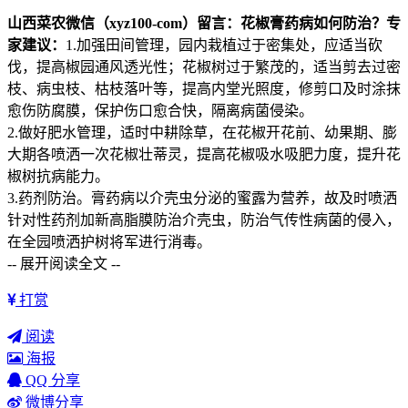
山西菜农微信（
xyz100-com
）留言：花椒膏药病如何防治？
专
家建议：
1.加强田间管理，园内栽植过于密集处，应适当砍
伐，提高椒园通风透光性；花椒树过于繁茂的，适当剪去过密
枝、病虫枝、枯枝落叶等，提高内堂光照度，修剪口及时涂抹
愈伤防腐膜，保护伤口愈合快，隔离病菌侵染。
2.做好肥水管理，适时中耕除草，在花椒开花前、幼果期、膨
大期各喷洒一次花椒壮蒂灵，提高花椒吸水吸肥力度，提升花
椒树抗病能力。
3.药剂防治。膏药病以介壳虫分泌的蜜露为营养，故及时喷洒
针对性药剂加新高脂膜防治介壳虫，防治气传性病菌的侵入，
在全园喷洒护树将军进行消毒。
-- 展开阅读全文 --
打赏
阅读
海报
QQ 分享
微博分享