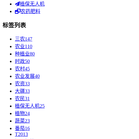
植保无人机
农药肥料
标签列表
三农
147
农业
110
种植业
80
时政
50
农村
45
农业发展
40
农资
33
大疆
33
农民
31
植保无人机
25
植物
24
蔬菜
23
番茄
16
T20
13