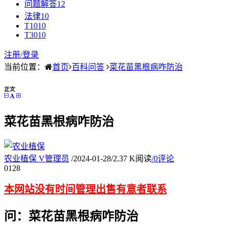
问题解答
12
法律
10
T10
10
T30
10
注册/
登录
当前位置：
首页
百科问答
菜花苗黑根病咋防治
正文
菜花苗黑根病咋防治
农业植保
V
管理员
/
2024-01-28
/
2.37 K阅读
/
0评论
01
28
本网站没有时间管理出售有意者联系
问：菜花苗黑根病咋防治