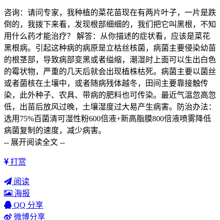
咨询：请问专家，我种植的菜花苗现在有两片叶子，一片是跌
倒的，我拨下来看，发现根部细细的，我们把它叫黑根，不知
用什么药才能治疗？ 解答：从你描述的症状看，应该是菜花
黑根病。引起这种病的病原是立枯丝核菌，病菌主要侵染幼苗
的根茎部，导致病部变黑或者缢缩，潮湿时上面可以生出白色
的霉状物，严重的几天后就会出现植株枯死。病菌主要以菌丝
或者菌核在土壤中，或者随病残体越冬，田间主要靠接触传
染，此外种子、农具、带病的肥料也可传染。最近气温忽高忽
低，出苗后放风过晚，土壤湿度过大易产生病害。防治办法：
选用75%百菌清可湿性粉600倍液+新高脂膜800倍液喷雾降低
病菌复制的速度，减少病害。
-- 展开阅读全文 --
打赏
阅读
海报
QQ 分享
微博分享