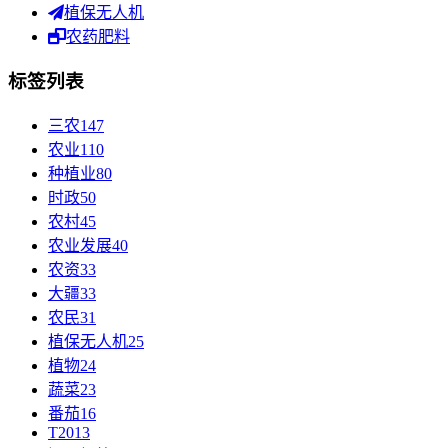
植保无人机
农药肥料
标签列表
三农
147
农业
110
种植业
80
时政
50
农村
45
农业发展
40
农资
33
大疆
33
农民
31
植保无人机
25
植物
24
蔬菜
23
番茄
16
T20
13