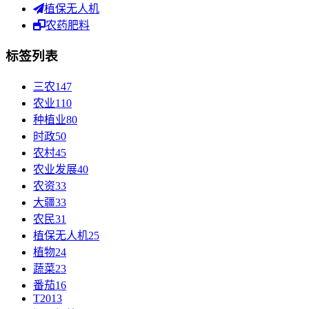
植保无人机
农药肥料
标签列表
三农
147
农业
110
种植业
80
时政
50
农村
45
农业发展
40
农资
33
大疆
33
农民
31
植保无人机
25
植物
24
蔬菜
23
番茄
16
T20
13