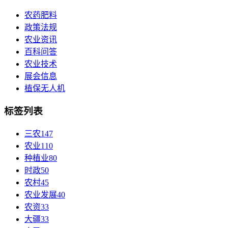
农药肥料
政策法规
农业资讯
百科问答
农业技术
展会信息
植保无人机
标签列表
三农
147
农业
110
种植业
80
时政
50
农村
45
农业发展
40
农资
33
大疆
33