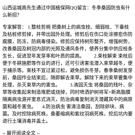
山西运城高先生通过中国植保网QQ留言：冬季桑园防虫有什
么新招？
专家解答： 1.整枝剪梢 把桑树上的病虫枝、细弱枝、下垂枝
及枯桩修剪掉，并带出园外处理。修剪后在伤口处涂擦愈伤防
腐膜，防冻，防病毒侵染。修剪应保持树形整齐，增强树势，
改善桑园及树冠内部的光照及通风条件，使养分集中供应枝条
生长，促进翌年发芽率和叶质的提高。 2.束枝解束 束枝后
便于冬耕施肥等作业的进行，还可引诱害虫潜入束草越冬，便
于捕杀等。束枝不宜过紧过松，避免损伤冬芽。春季桑树发芽
前，桑园作业结束后，随即解去束草。解除下来的束草要集中
处理，杀灭束草内的害虫。 3.清园灭虫 将桑园的残叶、杂
草等收集起来制造堆肥或烧掉，同时喷洒护树将军+新高脂膜
隔离病虫源并室息式消灭，防治病毒复制消灭潜藏其中的病原
菌和越冬害虫。 4.防治病虫 害清洁桑园，刮除卵块、病
菌。及时挖除病死株，桑萎缩病和紫纹羽病死株，挖后坑内要
进行土壤消毒并盖土。
-- 展开阅读全文 --