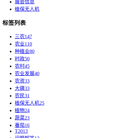
展会信息
植保无人机
标签列表
三农
147
农业
110
种植业
80
时政
50
农村
45
农业发展
40
农资
33
大疆
33
农民
31
植保无人机
25
植物
24
蔬菜
23
番茄
16
T20
13