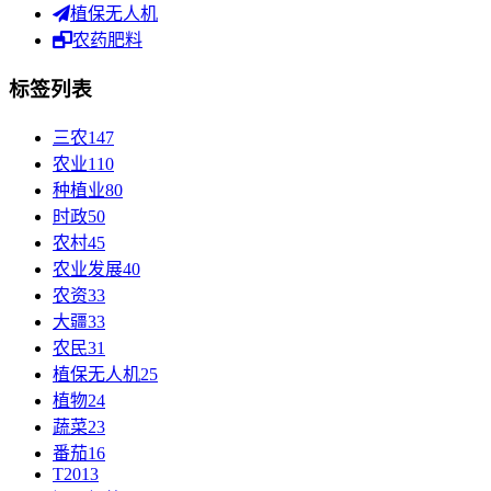
植保无人机
农药肥料
标签列表
三农
147
农业
110
种植业
80
时政
50
农村
45
农业发展
40
农资
33
大疆
33
农民
31
植保无人机
25
植物
24
蔬菜
23
番茄
16
T20
13