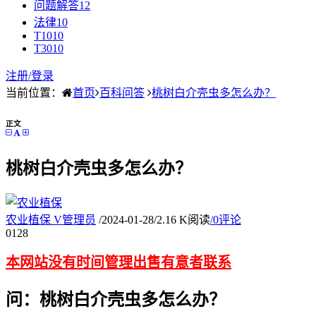
问题解答
12
法律
10
T10
10
T30
10
注册/
登录
当前位置：
首页
百科问答
桃树白介壳虫多怎么办？
正文
桃树白介壳虫多怎么办？
农业植保
V
管理员
/
2024-01-28
/
2.16 K阅读
/
0评论
01
28
本网站没有时间管理出售有意者联系
问：桃树白介壳虫多怎么办？