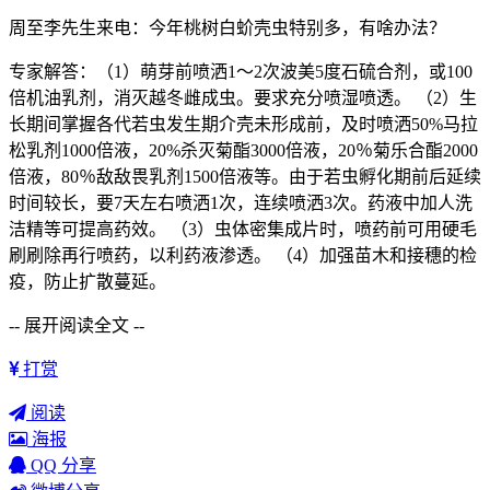
周至李先生来电：今年桃树白蚧壳虫特别多，有啥办法？
专家解答：（1）萌芽前喷洒1～2次波美5度石硫合剂，或100
倍机油乳剂，消灭越冬雌成虫。要求充分喷湿喷透。 （2）生
长期间掌握各代若虫发生期介壳未形成前，及时喷洒50%马拉
松乳剂1000倍液，20%杀灭菊酯3000倍液，20％菊乐合酯2000
倍液，80％敌敌畏乳剂1500倍液等。由于若虫孵化期前后延续
时间较长，要7天左右喷洒1次，连续喷洒3次。药液中加人洗
洁精等可提高药效。 （3）虫体密集成片时，喷药前可用硬毛
刷刷除再行喷药，以利药液渗透。 （4）加强苗木和接穗的检
疫，防止扩散蔓延。
-- 展开阅读全文 --
打赏
阅读
海报
QQ 分享