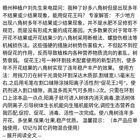
赣州种植户刘先生来电提问：我种了好多八角树但是出现多年
不结果或少结果现象，能用促花王吗？ 专家解答： 不少地方
出现八角树多年不结果或少结果现象，并不是水肥不足修剪不
规范，而是没有形成大量的成花基因。大多数果农对于常年不
开花不结果或开花结果少的八角树采用断根法、螺旋伤根法等
机械损伤法。这些强硬的措施对树势伤害极大，不但起不到控
梢促花的作用，反而导致植株内各种营养物质流向的紊乱，树
势衰弱。 促花王2号一种环割技术配套使用的新型药剂，使多
年不开花结果的八角树实现了连年稳产丰产的效果。 使用方
法：用钝刀刃在树干光滑处环割深达木质部,割缝宽1.5毫米左
右,之后用毛笔在割口缝隙涂抹阳离子活性剂“促花王2号”，使
药剂进入割口缝隙，高温多雨天气可多用1-2次。只需在环割
口上涂本品一点点,阳离子就可进入树体内消灭病毒,激活树体
内阴离子,引导树体生长机能向生殖机能转化,调控生态营养自
我匹配,促控、促花、消毒、活性一次完成。使八角树连年多
开花、多坐果,保果/壮果,稳产优质。 温馨提示：（本产品应单
独使用，切记与其它药物混合使用）
-- 展开阅读全文 --