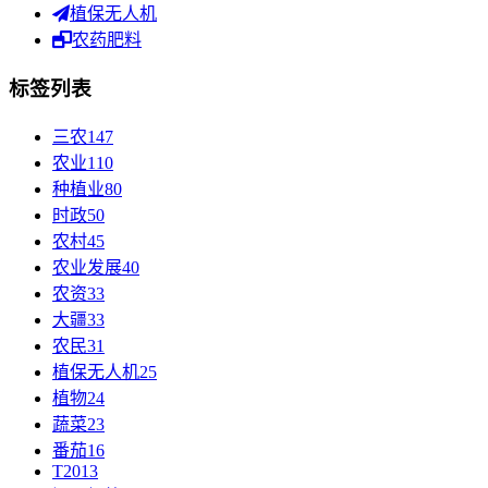
植保无人机
农药肥料
标签列表
三农
147
农业
110
种植业
80
时政
50
农村
45
农业发展
40
农资
33
大疆
33
农民
31
植保无人机
25
植物
24
蔬菜
23
番茄
16
T20
13