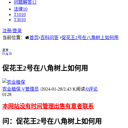
问题解答
12
法律
10
T10
10
T30
10
注册/
登录
当前位置：
首页
百科问答
促花王2号在八角树上如何用
正文
促花王2号在八角树上如何用
农业植保
V
管理员
/
2024-01-28
/
2.43 K阅读
/
0评论
01
28
本网站没有时间管理出售有意者联系
问：促花王2号在八角树上如何用