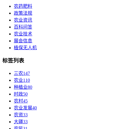
农药肥料
政策法规
农业资讯
百科问答
农业技术
展会信息
植保无人机
标签列表
三农
147
农业
110
种植业
80
时政
50
农村
45
农业发展
40
农资
33
大疆
33
农民
31