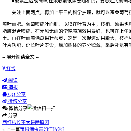
●缺素症造成 葡萄在采收期很需要硼和钙，要想避免葡萄粒
关注上面两点，再加上平日的科学护理，就可以避免葡萄
喷叶面肥。葡萄喷施叶面肥，以喷在叶背为主，枝梢、幼果也
脂膜混合喷施，在无风无雨的傍晚喷施效果最好，也可在上午8时
土。再在叶面喷洒瓜果壮蒂灵，这是一次促进幼果膨大，枝梢
叶片功能，延长叶片寿命，增加树体的养分贮藏，采后补氮有
-- 展开阅读全文 --
打赏
阅读
海报
QQ 分享
微博分享
微信分享
分享
西红柿长不大是啥原因
« 上一篇
辣椒病虫害如何防治？