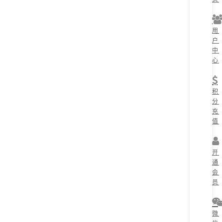
用
户
中
心
积
分
充
值
开
通
会
员
微