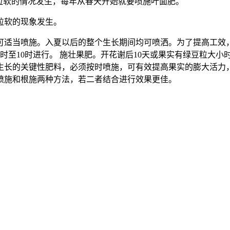
软的情况发生，每年从春天开始就要喷施叶面肥。
粒软的现象发生。
可适当喷施。入夏以后的整个生长期间均可喷洒。为了提高工效
至10时进行。 施壮果肥。开花谢后10天或果实有绿豆粒大小
生长的关键性肥料，必须按时喷施，可有效提高果实的膨大活力，
喷施和根施两种方法，若二者结合进行效果更佳。