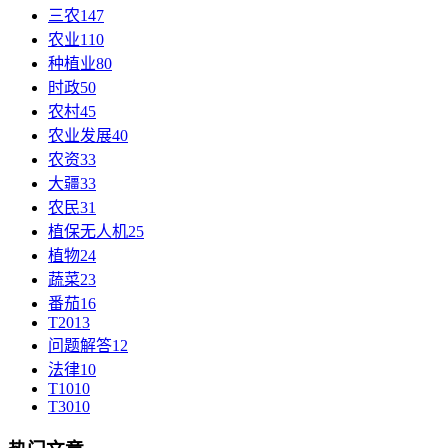
三农
147
农业
110
种植业
80
时政
50
农村
45
农业发展
40
农资
33
大疆
33
农民
31
植保无人机
25
植物
24
蔬菜
23
番茄
16
T20
13
问题解答
12
法律
10
T10
10
T30
10