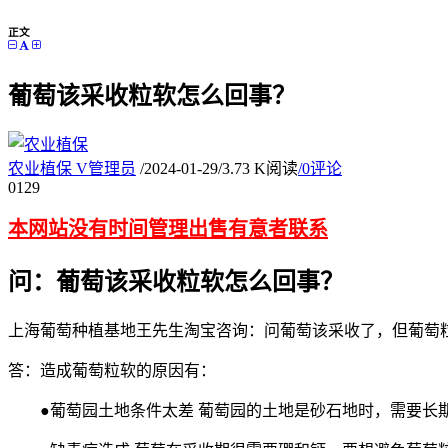
正文
葡萄该采收粒软怎么回事？
农业植保
V
管理员
/
2024-01-29
/
3.73 K阅读
/
0评论
01
29
本网站没有时间管理出售有意者联系
问：葡萄该采收粒软怎么回事？
上海葡萄种植基地王先生淘宝咨询：问葡萄该采收了，但葡萄
答：造成葡萄粒软的原因有：
●葡萄园土地条件太差 葡萄园的土地是砂石地时，需要长