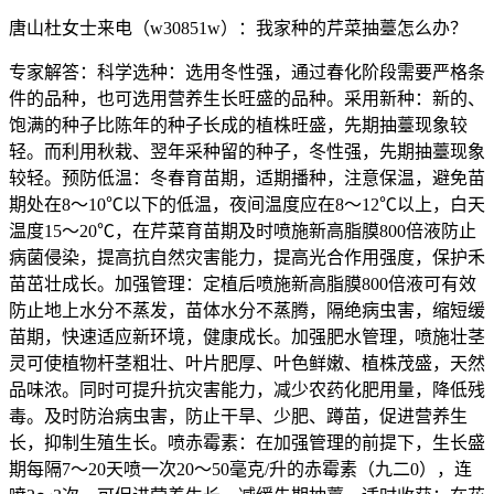
唐山杜女士来电（w30851w）：我家种的芹菜抽薹怎么办？
专家解答：科学选种：选用冬性强，通过春化阶段需要严格条
件的品种，也可选用营养生长旺盛的品种。采用新种：新的、
饱满的种子比陈年的种子长成的植株旺盛，先期抽薹现象较
轻。而利用秋栽、翌年采种留的种子，冬性强，先期抽薹现象
较轻。预防低温：冬春育苗期，适期播种，注意保温，避免苗
期处在8～10℃以下的低温，夜间温度应在8～12℃以上，白天
温度15～20℃，在芹菜育苗期及时喷施新高脂膜800倍液防止
病菌侵染，提高抗自然灾害能力，提高光合作用强度，保护禾
苗茁壮成长。加强管理：定植后喷施新高脂膜800倍液可有效
防止地上水分不蒸发，苗体水分不蒸腾，隔绝病虫害，缩短缓
苗期，快速适应新环境，健康成长。加强肥水管理，喷施壮茎
灵可使植物杆茎粗壮、叶片肥厚、叶色鲜嫩、植株茂盛，天然
品味浓。同时可提升抗灾害能力，减少农药化肥用量，降低残
毒。及时防治病虫害，防止干旱、少肥、蹲苗，促进营养生
长，抑制生殖生长。喷赤霉素：在加强管理的前提下，生长盛
期每隔7～20天喷一次20～50毫克/升的赤霉素（九二0），连