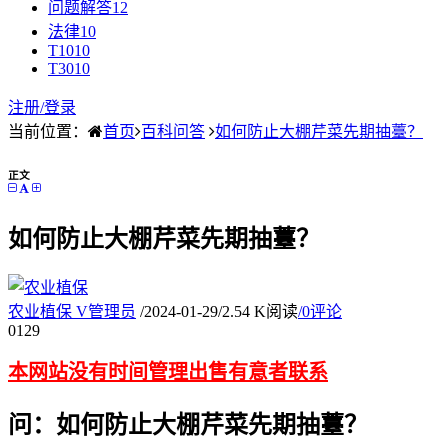
问题解答
12
法律
10
T10
10
T30
10
注册/
登录
当前位置：
首页
百科问答
如何防止大棚芹菜先期抽薹？
正文
如何防止大棚芹菜先期抽薹？
农业植保
V
管理员
/
2024-01-29
/
2.54 K阅读
/
0评论
01
29
本网站没有时间管理出售有意者联系
问：如何防止大棚芹菜先期抽薹？