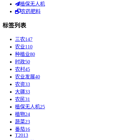
植保无人机
农药肥料
标签列表
三农
147
农业
110
种植业
80
时政
50
农村
45
农业发展
40
农资
33
大疆
33
农民
31
植保无人机
25
植物
24
蔬菜
23
番茄
16
T20
13