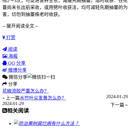
喷2～3次，可促进营养生长，减缓先期抽薹。适时收获：在花
薹尚未长出前采收，或用劈叶收获法，均可减轻先期抽薹的为
害，切勿到抽薹株老时收获。
-- 展开阅读全文 --
打赏
阅读
海报
QQ 分享
微博分享
微信分享
分享
花椒流胶严重怎么办？
2024-01-29
« 上一篇
水竹叶尖发黄怎么办？
2024-01-29
下一篇 »
相关阅读