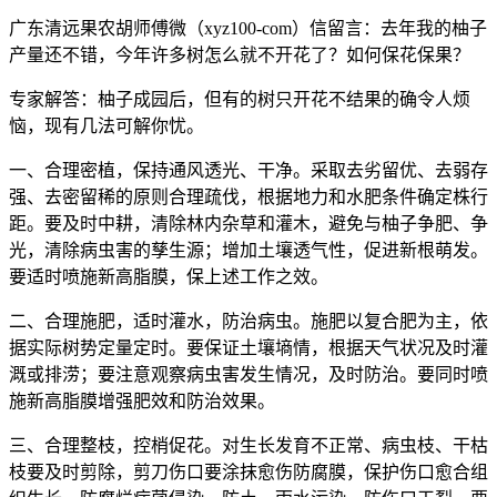
广东清远果农胡师傅微（xyz100-com）信留言：去年我的柚子
产量还不错，今年许多树怎么就不开花了？如何保花保果？
专家解答：柚子成园后，但有的树只开花不结果的确令人烦
恼，现有几法可解你忧。
一、合理密植，保持通风透光、干净。采取去劣留优、去弱存
强、去密留稀的原则合理疏伐，根据地力和水肥条件确定株行
距。要及时中耕，清除林内杂草和灌木，避免与柚子争肥、争
光，清除病虫害的孳生源；增加土壤透气性，促进新根萌发。
要适时喷施新高脂膜，保上述工作之效。
二、合理施肥，适时灌水，防治病虫。施肥以复合肥为主，依
据实际树势定量定时。要保证土壤墒情，根据天气状况及时灌
溉或排涝；要注意观察病虫害发生情况，及时防治。要同时喷
施新高脂膜增强肥效和防治效果。
三、合理整枝，控梢促花。对生长发育不正常、病虫枝、干枯
枝要及时剪除，剪刀伤口要涂抹愈伤防腐膜，保护伤口愈合组