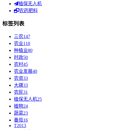
植保无人机
农药肥料
标签列表
三农
147
农业
110
种植业
80
时政
50
农村
45
农业发展
40
农资
33
大疆
33
农民
31
植保无人机
25
植物
24
蔬菜
23
番茄
16
T20
13