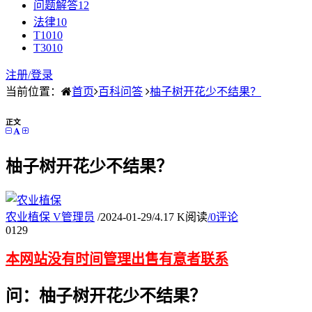
问题解答
12
法律
10
T10
10
T30
10
注册/
登录
当前位置：
首页
百科问答
柚子树开花少不结果？
正文
柚子树开花少不结果？
农业植保
V
管理员
/
2024-01-29
/
4.17 K阅读
/
0评论
01
29
本网站没有时间管理出售有意者联系
问：柚子树开花少不结果？