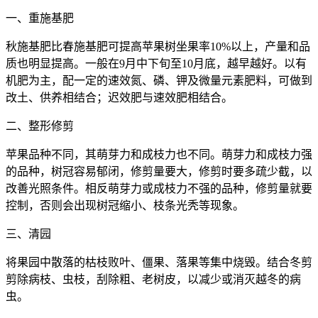
一、重施基肥
秋施基肥比春施基肥可提高苹果树坐果率10%以上，产量和品
质也明显提高。一般在9月中下旬至10月底，越早越好。以有
机肥为主，配一定的速效氮、磷、钾及微量元素肥料，可做到
改土、供养相结合；迟效肥与速效肥相结合。
二、整形修剪
苹果品种不同，其萌芽力和成枝力也不同。萌芽力和成枝力强
的品种，树冠容易郁闭，修剪量要大，修剪时要多疏少截，以
改善光照条件。相反萌芽力或成枝力不强的品种，修剪量就要
控制，否则会出现树冠缩小、枝条光秃等现象。
三、清园
将果园中散落的枯枝败叶、僵果、落果等集中烧毁。结合冬剪
剪除病枝、虫枝，刮除粗、老树皮，以减少或消灭越冬的病
虫。