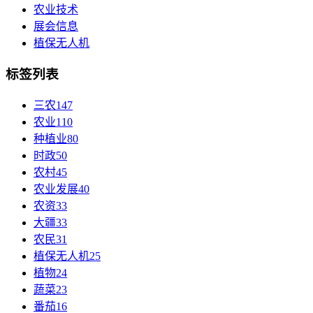
农业技术
展会信息
植保无人机
标签列表
三农
147
农业
110
种植业
80
时政
50
农村
45
农业发展
40
农资
33
大疆
33
农民
31
植保无人机
25
植物
24
蔬菜
23
番茄
16