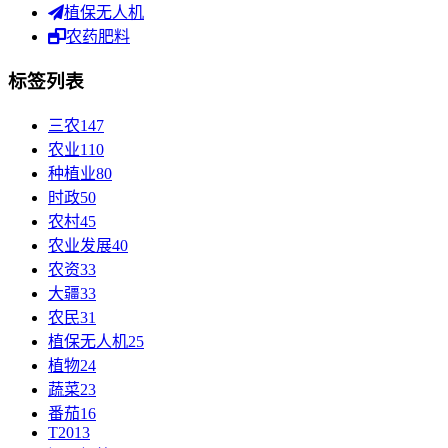
植保无人机
农药肥料
标签列表
三农
147
农业
110
种植业
80
时政
50
农村
45
农业发展
40
农资
33
大疆
33
农民
31
植保无人机
25
植物
24
蔬菜
23
番茄
16
T20
13