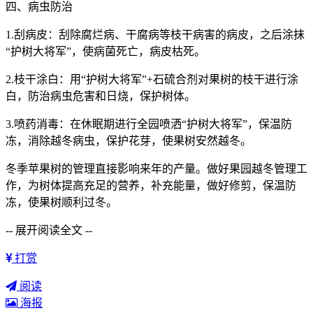
四、病虫防治
1.刮病皮：刮除腐烂病、干腐病等枝干病害的病皮，之后涂抹
“护树大将军”，使病菌死亡，病皮枯死。
2.枝干涂白：用“护树大将军”+石硫合剂对果树的枝干进行涂
白，防治病虫危害和日烧，保护树体。
3.喷药消毒：在休眠期进行全园喷洒“护树大将军”，保温防
冻，消除越冬病虫，保护花芽，使果树安然越冬。
冬季苹果树的管理直接影响来年的产量。做好果园越冬管理工
作，为树体提高充足的营养，补充能量，做好修剪，保温防
冻，使果树顺利过冬。
-- 展开阅读全文 --
打赏
阅读
海报