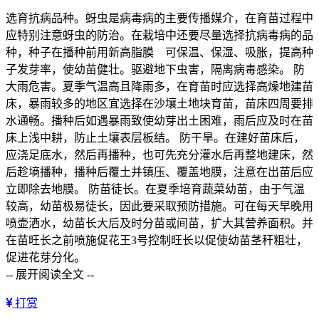
选育抗病品种。蚜虫是病毒病的主要传播媒介，在育苗过程中
应特别注意蚜虫的防治。在栽培中还要尽量选择抗病毒病的品
种，种子在播种前用新高脂膜 可保温、保湿、吸胀，提高种
子发芽率，使幼苗健壮。驱避地下虫害，隔离病毒感染。 防
大雨危害。夏季气温高且降雨多，在育苗时应选择高燥地建苗
床，暴雨较多的地区宜选择在沙壤土地块育苗，苗床四周要排
水通畅。播种后如遇暴雨致使幼芽出土困难，雨后应及时在苗
床上浅中耕，防止土壤表层板结。 防干旱。在建好苗床后，
应浇足底水，然后再播种，也可先充分灌水后再整地建床，然
后趁墒播种，播种后覆土并镇压、覆盖地膜，注意在出苗后应
立即除去地膜。 防苗徒长。在夏季培育蔬菜幼苗，由于气温
较高，幼苗极易徒长，因此要采取预防措施。可在每天早晚用
喷壶洒水，幼苗长大后及时分苗或间苗，扩大其营养面积。并
在苗旺长之前喷施促花王3号控制旺长以促使幼苗茎秆粗壮，
促进花芽分化。
-- 展开阅读全文 --
打赏