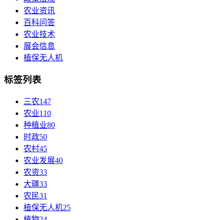
农业资讯
百科问答
农业技术
展会信息
植保无人机
标签列表
三农
147
农业
110
种植业
80
时政
50
农村
45
农业发展
40
农资
33
大疆
33
农民
31
植保无人机
25
植物
24