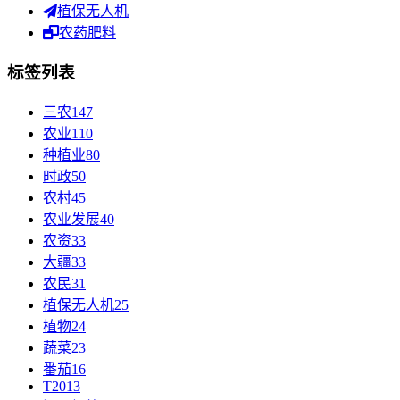
植保无人机
农药肥料
标签列表
三农
147
农业
110
种植业
80
时政
50
农村
45
农业发展
40
农资
33
大疆
33
农民
31
植保无人机
25
植物
24
蔬菜
23
番茄
16
T20
13