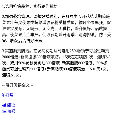
1.选用抗病品种，实行轮作栽培;
2.加强栽培管理。调整好播种期，在豇豆生长开花结荚期喷施
菜果壮蒂灵使果类蔬菜增强花粉受精质量，循环坐果率强，促
进果实发育，无畸形、无空壳、无秕粒，整齐度好、品质提
高、使菜果连连丰产。使收获期避开雨季、清沟排渍，防止受
害、收获后清洁好田园;
3.实施药剂防治。在发病初期及时选用25%粉锈宁可湿性粉剂
2000倍液+新高脂膜800倍液喷防。15天左右喷防1次，连喷2-3
次、或用50%莠锈灵乳油800倍液+新高脂膜800倍液、50%多
菌灵可湿性粉剂500倍液+新高脂膜800倍液喷治，7-10天1次，
连喷2-3次。
-- 展开阅读全文 --
打赏
阅读
海报