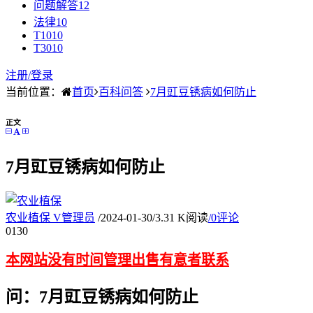
问题解答
12
法律
10
T10
10
T30
10
注册/
登录
当前位置：
首页
百科问答
7月豇豆锈病如何防止
正文
7月豇豆锈病如何防止
农业植保
V
管理员
/
2024-01-30
/
3.31 K阅读
/
0评论
01
30
本网站没有时间管理出售有意者联系
问：7月豇豆锈病如何防止