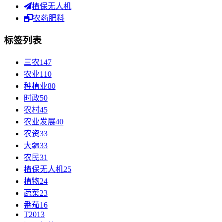
植保无人机
农药肥料
标签列表
三农
147
农业
110
种植业
80
时政
50
农村
45
农业发展
40
农资
33
大疆
33
农民
31
植保无人机
25
植物
24
蔬菜
23
番茄
16
T20
13