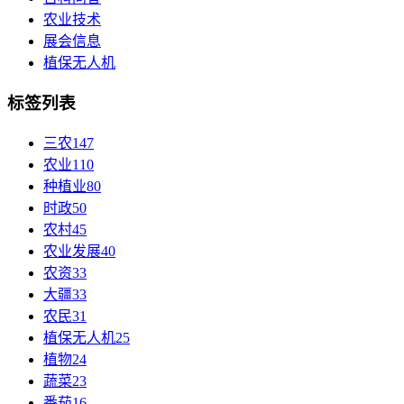
农业技术
展会信息
植保无人机
标签列表
三农
147
农业
110
种植业
80
时政
50
农村
45
农业发展
40
农资
33
大疆
33
农民
31
植保无人机
25
植物
24
蔬菜
23
番茄
16