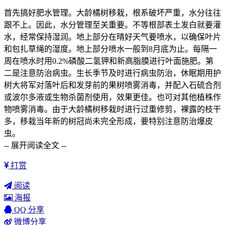
首先搞好肥水管理。大龄橘树移栽，根系破坏严重，水分往往
跟不上。因此，水分管理至关重要。不等根部表土发白就要灌
水，经常保持湿润。地上部分在晴好天气要喷水，以确保叶片
和包扎草绳的湿度。地上部分喷水一般到8月底为止。每隔一
周在喷水时用0.2%磷酸二氢钾和新高脂膜进行叶面施肥。第
二是注意防治病虫。生长季节及时进行病虫防治，休眠期用护
树大将军对落叶后和发芽前的果树喷雾消毒，并配入石硫合剂
或波尔多液或生物杀菌剂使用，效果更佳。也可对其他植株作
物喷雾消毒。由于大龄橘树移栽时进行过重修剪，裸露的枝干
多，移栽当年新的树冠尚未完全形成，要特别注意防治爆皮
虫。
-- 展开阅读全文 --
打赏
阅读
海报
QQ 分享
微博分享