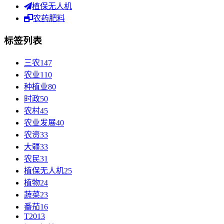
植保无人机
农药肥料
标签列表
三农
147
农业
110
种植业
80
时政
50
农村
45
农业发展
40
农资
33
大疆
33
农民
31
植保无人机
25
植物
24
蔬菜
23
番茄
16
T20
13