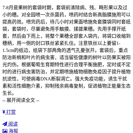
7-8月是果树的套袋时期，套袋前清除病、残、畸形果以及过
小的穗。对全园喷一次杀菌药，喷药时结合新高脂膜施用可以
提高药效。喷完药后，待几小时对果面喷施免套膜袋同时套纸
袋，套袋时，尽量避免用手触摸、揉搓果穗。先用手撑开纸
套，然后由下而上，将整个果穗全部套入袋内，将袋口收缩到
穗柄，用一侧的封口铁丝紧紧扎住。注意铁丝以上要留1-
1.5cm的纸边，纸袋下部两角的透气孔要张开。套袋后，重点
防治新梢和叶片的病虫害，适当留些健康的树叶以防果实被阳
光灼伤。根据葡萄生育期特性进行合理平衡施肥，定时或不定
时的进行病虫害防治，并定期喷施植物细胞免疫因子提升植物
抗逆性，可使病毒DNA断裂凋亡。强大免疫功能，诱生干扰
素和活性细胞介素，抑制残余病毒复制，促进植物正能量生态
生长。
-- 展开阅读全文 --
打赏
阅读
海报