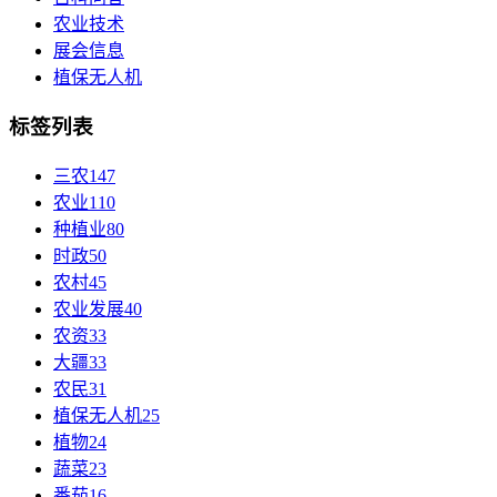
农业技术
展会信息
植保无人机
标签列表
三农
147
农业
110
种植业
80
时政
50
农村
45
农业发展
40
农资
33
大疆
33
农民
31
植保无人机
25
植物
24
蔬菜
23
番茄
16