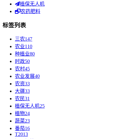
植保无人机
农药肥料
标签列表
三农
147
农业
110
种植业
80
时政
50
农村
45
农业发展
40
农资
33
大疆
33
农民
31
植保无人机
25
植物
24
蔬菜
23
番茄
16
T20
13