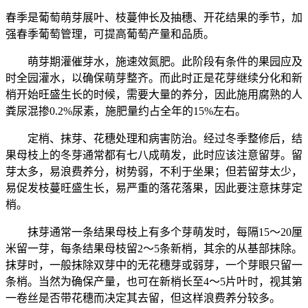
春季是葡萄萌芽展叶、枝蔓伸长及抽穗、开花结果的季节，加
强春季葡萄管理，可提高葡萄产量和品质。
萌芽期灌催芽水，施速效氮肥。此阶段有条件的果园应及
时全园灌水，以确保萌芽整齐。而此时正是花芽继续分化和新
梢开始旺盛生长的时候，需要大量的养分，因此施用腐熟的人
粪尿混掺0.2%尿素，施肥量约占全年的15%左右。
定梢、抹芽、花穗处理和病害防治。经过冬季整修后，结
果母枝上的冬芽通常都有七八成萌发，此时应该注意留芽。留
芽太多，易浪费养分，树势弱，不利于坐果；但若留芽太少，
易促发枝蔓旺盛生长，易严重的落花落果，因此要注意抹芽定
梢。
抹芽通常一条结果母枝上有多个芽萌发时，每隔15～20厘
米留一芽，每条结果母枝留2～5条新梢，其余的从基部抹除。
抹芽时，一般抹除双芽中的无花穗芽或弱芽，一个芽眼只留一
条梢。当然为确保产量，也可在新梢长至4～5片叶时，视其第
一卷丝是否带花穗而决定其去留，但这样浪费养分较多。