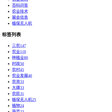
百科问答
农业技术
展会信息
植保无人机
标签列表
三农
147
农业
110
种植业
80
时政
50
农村
45
农业发展
40
农资
33
大疆
33
农民
31
植保无人机
25
植物
24
蔬菜
23