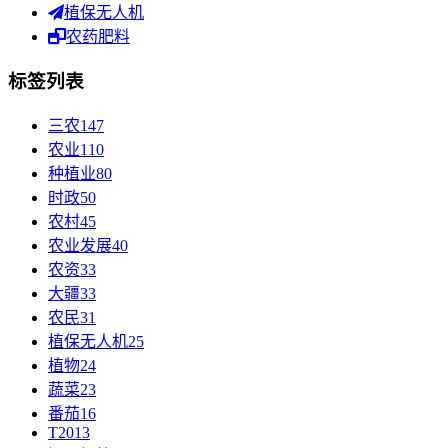
植保无人机
农药肥料
标签列表
三农
147
农业
110
种植业
80
时政
50
农村
45
农业发展
40
农资
33
大疆
33
农民
31
植保无人机
25
植物
24
蔬菜
23
番茄
16
T20
13