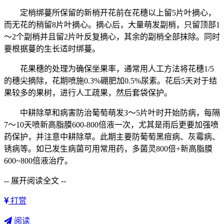
定梢绑蔓所保留的新梢开花前在花穗以上留5片叶摘心，
而无花的稍留8片叶摘心。摘心后，大量萌发副梢，只留顶部1
～2个副梢并且留2片叶反复摘心，其余的副梢全部抹除。同时
要根据蔓的生长适时绑蔓。
花果穗的处理为确保坐果率，通常用人工方法将花穗1/5
的穗尖摘除，花期喷施0.3%硼肥加0.5%尿素。花后5天对于结
果较多的果树，进行人工疏果，然后套袋保护。
中耕除草和病害防治葡萄萌发3～5片叶时开始防病，每隔
7～10天喷新高脂膜600-800倍液一次，尤其是雨后更要加强喷
药保护，并注意中耕除草。此期主要防葡萄黑痘病、灰霉病、
锈病等。如已发生病菌可用常用药，多菌灵800倍+新高脂膜
600~800倍液治疗。
-- 展开阅读全文 --
打赏
阅读