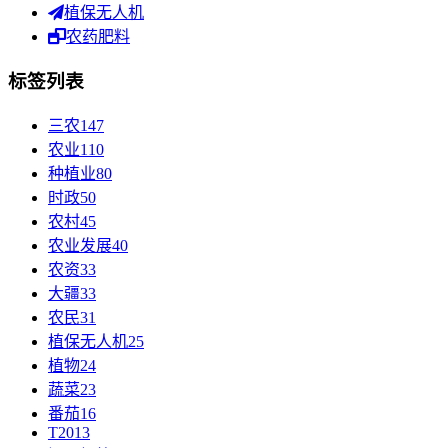
植保无人机
农药肥料
标签列表
三农
147
农业
110
种植业
80
时政
50
农村
45
农业发展
40
农资
33
大疆
33
农民
31
植保无人机
25
植物
24
蔬菜
23
番茄
16
T20
13