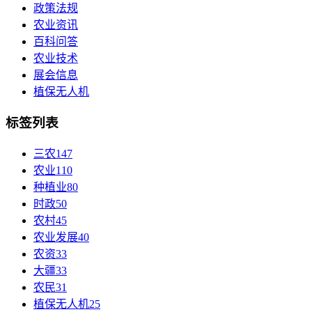
政策法规
农业资讯
百科问答
农业技术
展会信息
植保无人机
标签列表
三农
147
农业
110
种植业
80
时政
50
农村
45
农业发展
40
农资
33
大疆
33
农民
31
植保无人机
25