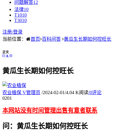
问题解答
12
法律
10
T10
10
T30
10
注册/
登录
当前位置：
首页
百科问答
黄瓜生长期如何控旺长
正文
黄瓜生长期如何控旺长
农业植保
V
管理员
/
2024-02-01
/
4.04 K阅读
/
0评论
02
01
本网站没有时间管理出售有意者联系
问：黄瓜生长期如何控旺长