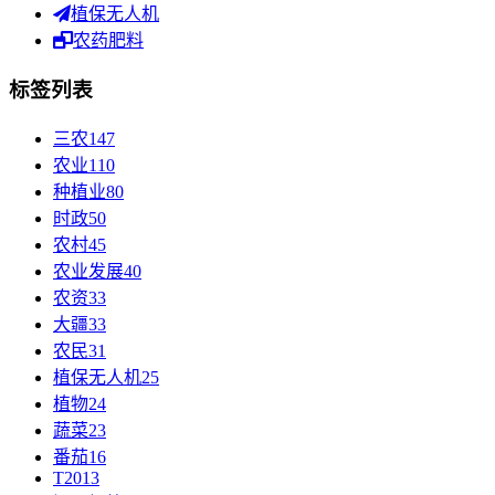
植保无人机
农药肥料
标签列表
三农
147
农业
110
种植业
80
时政
50
农村
45
农业发展
40
农资
33
大疆
33
农民
31
植保无人机
25
植物
24
蔬菜
23
番茄
16
T20
13