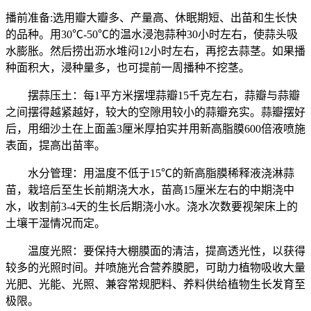
播前准备:选用瓣大瓣多、产量高、休眠期短、出苗和生长快
的品种。用30℃-50℃的温水浸泡蒜种30小时左右，使蒜头吸
水膨胀。然后捞出沥水堆闷12小时左右，再挖去蒜茎。如果播
种面积大，浸种量多，也可提前一周播种不挖茎。
摆蒜压土：每1平方米摆埋蒜瓣15千克左右，蒜瓣与蒜瓣
之间摆得越紧越好，较大的空隙用较小的蒜瓣充实。蒜瓣摆好
后，用细沙土在上面盖3厘米厚拍实并用新高脂膜600倍液喷施
表面，提高出苗率。
水分管理：用温度不低于15℃的新高脂膜稀释液浇淋蒜
苗，栽培后至生长前期浇大水，苗高15厘米左右的中期浇中
水，收割前3-4天的生长后期浇小水。浇水次数要视架床上的
土壤干湿情况而定。
温度光照：要保持大棚膜面的清洁，提高透光性，以获得
较多的光照时间。并喷施光合营养膜肥，可助力植物吸收大量
光肥、光能、光照、兼容常规肥料、养料供给植物生长发育至
极限。