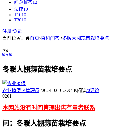
问题解答
12
法律
10
T10
10
T30
10
注册/
登录
当前位置：
首页
百科问答
冬暖大棚蒜苗栽培要点
正文
冬暖大棚蒜苗栽培要点
农业植保
V
管理员
/
2024-02-01
/
3.94 K阅读
/
0评论
02
01
本网站没有时间管理出售有意者联系
问：冬暖大棚蒜苗栽培要点