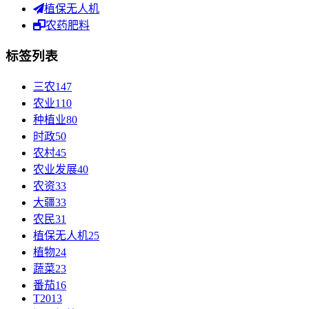
植保无人机
农药肥料
标签列表
三农
147
农业
110
种植业
80
时政
50
农村
45
农业发展
40
农资
33
大疆
33
农民
31
植保无人机
25
植物
24
蔬菜
23
番茄
16
T20
13