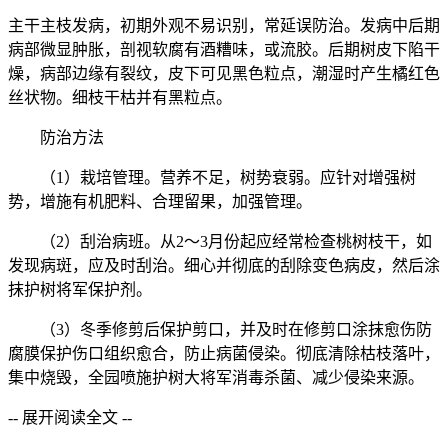
主干主枝发病，初期外观不易识别，常延误防治。发病中后期
病部微显肿胀，剖视软腐有酒糟味，或流胶。后期树皮下陷干
燥，病部边缘有裂纹，皮下可见黑色粒点，潮湿时产生橘红色
丝状物。细枝干枯并有黑粒点。
防治方法
（1）栽培管理。营养不足，树势衰弱。应针对增强树
势，增施有机肥料、合理留果，加强管理。
（2）刮治病班。从2～3月份起应经常检查桃树枝干，如
发现病斑，应及时刮治。细心并彻底的刮除变色病皮，然后涂
抹护树将军保护剂。
（3）冬季修剪后保护剪口，并及时在修剪口涂抹愈伤防
腐膜保护伤口组织愈合，防止病菌侵染。彻底清除枯枝落叶，
集中烧毁，全园喷施护树大将军消毒杀菌、减少侵染来源。
-- 展开阅读全文 --