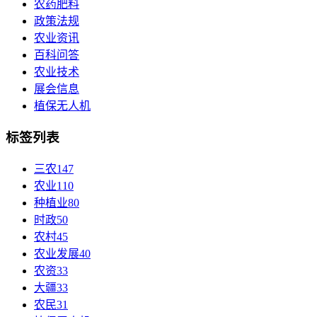
农药肥料
政策法规
农业资讯
百科问答
农业技术
展会信息
植保无人机
标签列表
三农
147
农业
110
种植业
80
时政
50
农村
45
农业发展
40
农资
33
大疆
33
农民
31