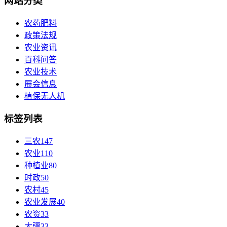
网站分类
农药肥料
政策法规
农业资讯
百科问答
农业技术
展会信息
植保无人机
标签列表
三农
147
农业
110
种植业
80
时政
50
农村
45
农业发展
40
农资
33
大疆
33