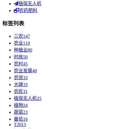
植保无人机
农药肥料
标签列表
三农
147
农业
110
种植业
80
时政
50
农村
45
农业发展
40
农资
33
大疆
33
农民
31
植保无人机
25
植物
24
蔬菜
23
番茄
16
T20
13