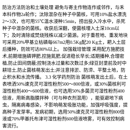
防治方法防治和土壤处理 避免与寄主作物连作或邻作，与禾
本科作物2a轮作；汰除混杂在种子中菌核，可用10%盐水漂洗
2～3次，也可用55℃温水浸种15min，捞出投入冷水中，杀死
种子中混杂的菌核。收获后深翻，使菌核埋入土深10cm以
下；及时清除或焚烧残株以减少菌源。对于重茬地、重发地块
可采用20%甲基立枯磷每667m2用0.5Kg配20 Kg土，耙入土层
后播种，防效可达80%以上。 加强栽培管理 采用配方施肥技
术,前期增施磷钾肥,控施氮肥,促进稳长早长;适期播种,合理密
植,防止田间荫蔽;控制浇水过量和次数过多;绿豆封垄前及时中
耕培土,防止菌核萌发出土;并注意排淤、防涝、平整土地，防
止积水和水流传播。 3.3 化学药剂防治 菌核萌发出土后，在土
表喷洒50%速克灵可湿性粉剂500～800倍液，或30%菌核利可
湿性粉剂400～600倍液，也可选用50%多菌灵可湿性粉剂400
倍液，用新高脂膜拌种（可与种衣剂混用），能驱避地下病
虫，隔离病毒感染，不影响萌发吸胀功能，加强呼吸强度，提
高种子发芽率。发病初期，选用50%速克灵可湿性粉剂800倍
液或70%甲基托布津可湿性粉剂600倍液喷雾，可有效控制病
害流行。