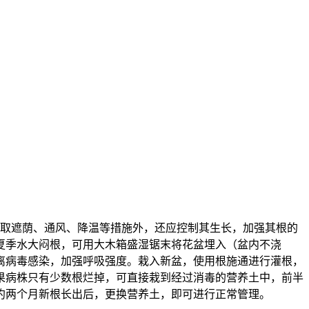
采取遮荫、通风、降温等措施外，还应控制其生长，加强其根的
夏季水大闷根，可用大木箱盛湿锯末将花盆埋入（盆内不浇
离病毒感染，加强呼吸强度。栽入新盆，使用根施通进行灌根，
果病株只有少数根烂掉，可直接栽到经过消毒的营养土中，前半
约两个月新根长出后，更换营养土，即可进行正常管理。