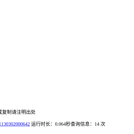
或复制请注明出处
0302000642
运行时长：0.064秒
查询信息：14 次