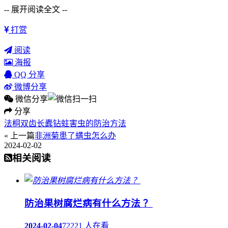
-- 展开阅读全文 --
打赏
阅读
海报
QQ 分享
微博分享
微信分享
分享
法桐双齿长蠹钻蛀害虫的防治方法
« 上一篇
非洲菊患了螨虫怎么办
2024-02-02
相关阅读
防治果树腐烂病有什么方法 ？
2024-02-04
72221 人在看