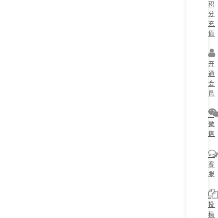
积
分
充
值
开
通
会
员
微
信
客
服
投
稿