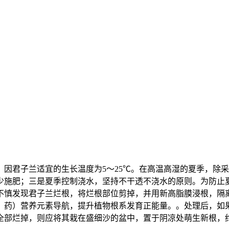
因君子兰适宜的生长温度为5～25℃。在高温高湿的夏季，除
少施肥；三是夏季控制浇水，坚持不干透不浇水的原则。为防止
不慎发现君子兰烂根，将烂根部位剪掉，并用新高脂膜浸根，隔
、药）营养元素导航，提升植物根系发育正能量。。处理后，如
全部烂掉，则应将其栽在盛细沙的盆中，置于阴凉处萌生新根，