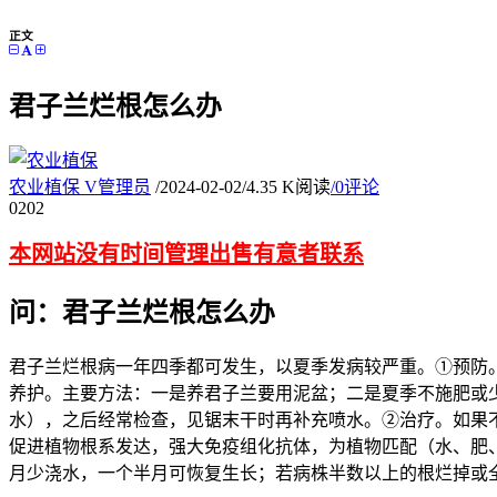
正文
君子兰烂根怎么办
农业植保
V
管理员
/
2024-02-02
/
4.35 K阅读
/
0评论
02
02
本网站没有时间管理出售有意者联系
问：君子兰烂根怎么办
君子兰烂根病一年四季都可发生，以夏季发病较严重。①预防。
养护。主要方法：一是养君子兰要用泥盆；二是夏季不施肥或
水），之后经常检查，见锯末干时再补充喷水。②治疗。如果
促进植物根系发达，强大免疫组化抗体，为植物匹配（水、肥
月少浇水，一个半月可恢复生长；若病株半数以上的根烂掉或