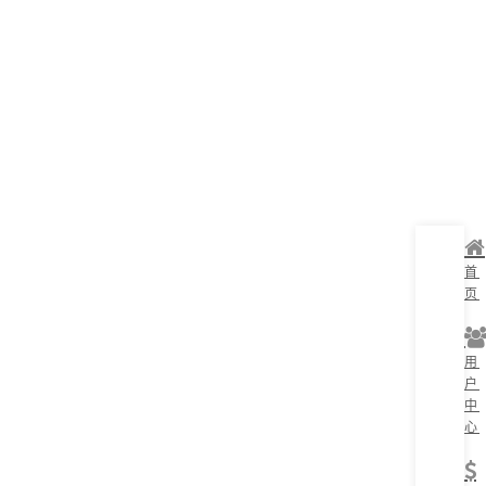
首
页
用
户
中
心