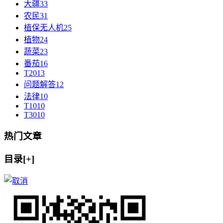
大疆
33
农民
31
植保无人机
25
植物
24
蔬菜
23
番茄
16
T20
13
问题解答
12
法律
10
T10
10
T30
10
热门文章
目录[+]