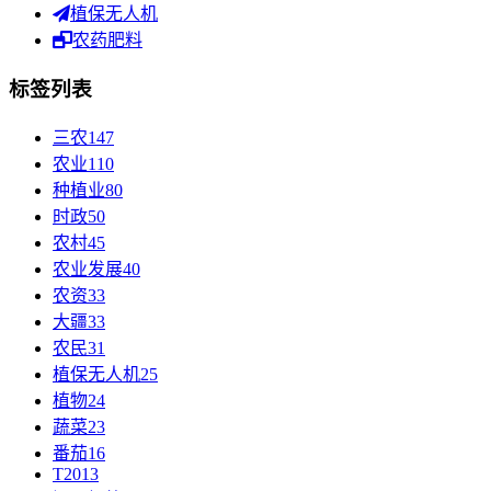
植保无人机
农药肥料
标签列表
三农
147
农业
110
种植业
80
时政
50
农村
45
农业发展
40
农资
33
大疆
33
农民
31
植保无人机
25
植物
24
蔬菜
23
番茄
16
T20
13