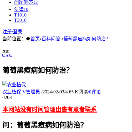
问题解答
12
法律
10
T10
10
T30
10
注册/
登录
当前位置：
首页
百科问答
葡萄黑痘病如何防治？
正文
葡萄黑痘病如何防治？
农业植保
V
管理员
/
2024-02-03
/
4.65 K阅读
/
0评论
02
03
本网站没有时间管理出售有意者联系
问：葡萄黑痘病如何防治？