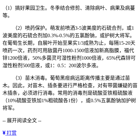
（1）搞好果园卫生。冬季结合修剪、清除病叶、病果及病蔓
等。
（2）喷药保护。萌发前喷洒3-5波美度的石硫合剂，或1
波美度的石硫合剂加0.3%-0.5%的五氯酚钠，或护树大将军。
在葡萄生长期，自展叶开始至果实1/3成熟为止，每隔15-20天
喷药一次，药剂可用敌菌丹1000-1500倍液加新高脂膜，福代
锌1200倍液，50%多菌灵可湿性粉剂1000倍液，65%代森锌可
湿性粉剂500倍液，或1：0.5：200波尔多液。
（3）苗木消毒。葡萄黑痘病远距离传播主要是通过苗
木。因此，对苗木、插条要进行严格检查，对有带菌嫌疑的苗
木插条，必须进行消毒。常用的消毒剂是硫酸亚铁粗硫酸液
（10%硫酸亚铁加1%粗硫酸各1份），或0.5%五氯酚钠加护树
将军。
-- 展开阅读全文 --
打赏