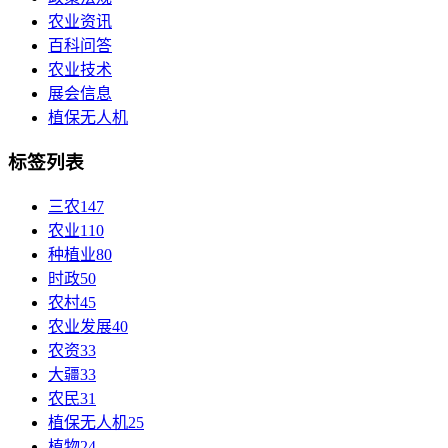
农业资讯
百科问答
农业技术
展会信息
植保无人机
标签列表
三农
147
农业
110
种植业
80
时政
50
农村
45
农业发展
40
农资
33
大疆
33
农民
31
植保无人机
25
植物
24