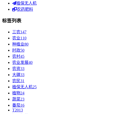
植保无人机
农药肥料
标签列表
三农
147
农业
110
种植业
80
时政
50
农村
45
农业发展
40
农资
33
大疆
33
农民
31
植保无人机
25
植物
24
蔬菜
23
番茄
16
T20
13