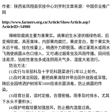
作者：陕西省凤翔县农技中心刘学利文章来源：中国农业推广
网
http://www.farmers.org.cn/Article/ShowArticle.asp?
ArticleID=54980
辣椒软腐病主要为害果实。病果初生水浸状暗绿色斑，后
变褐软腐，具恶臭味，内部果肉腐烂，果皮变白，整个果实失
水后干缩，挂在枝蔓上，稍遇外力即脱落。通过灌溉水或雨水
飞溅使病菌从伤口侵入，又可通过烟青虫及风雨传播。田间低
洼易涝，钻蛀性害虫多或连阴雨天气多、湿度大易流行。
防治方法：
(1)实行与非茄科及十字花科蔬菜进行2年以上轮作。
(2)及时清洁田园，要把病果清除并带出田外烧毁或深埋。
随后全园喷洒护树将军1000倍液杀菌消毒，防止病菌的传
染。
(3)培育壮苗，适时定植，合理密植。雨季及时排水，尤其
下水头不要积水；
(4)保护地栽培要加强放风，防止棚内湿度过高。