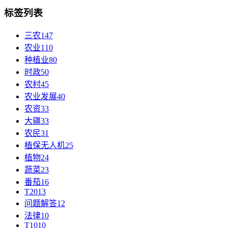
标签列表
三农
147
农业
110
种植业
80
时政
50
农村
45
农业发展
40
农资
33
大疆
33
农民
31
植保无人机
25
植物
24
蔬菜
23
番茄
16
T20
13
问题解答
12
法律
10
T10
10