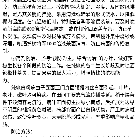
膜，防止菌核萌发出土。控制塑料大棚温、湿度，及时放风排
湿，是尤其关键的措施。采用滴灌或暗灌的形式浇水，以降低
棚内湿度。在气温较低时，特别是春季寒流侵袭前，要及时喷
洒新高脂膜800倍液保温防冻，或在棚室四周盖草帘，防止植
株受冻。发现病株及时拔除或剪去病枝，带到棚外集中烧毁或
深埋，喷洒护树将军1000倍液杀菌消毒，防止病菌的传播复
制。
②药剂防治：坚持“预防为主，综合防治”的方针，做好辣
椒生长各个阶段的防治工作。在辣椒的各个生长阶段及时喷洒
辣椒壮蒂灵，提高果实的膨大活力，增强植株的抗病能
力。
辣椒白粉病由子囊菌亚门真菌鞭靼内丝白菌引起，叶片，
老叶、嫩叶均可染病。在田间主要靠气流传播蔓延。稍干燥条
件下该病容易流行。病叶正面初生褪绿小黄点，后扩展为边缘
不明显的褪绿黄色斑驳。病部背面产出白粉状物，严重时病斑
密布，致使全叶变黄，大量脱落形成光秆，严重影响产量和品
质。
防治方法：