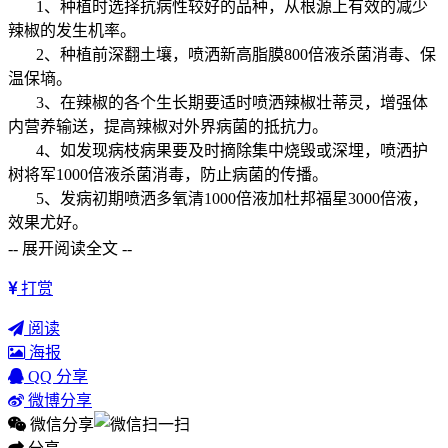
1、种植时选择抗病性较好的品种，从根源上有效的减少
辣椒的发生机率。
2、种植前深翻土壤，喷洒新高脂膜800倍液杀菌消毒、保
温保墒。
3、在辣椒的各个生长期要适时喷洒辣椒壮蒂灵，增强体
内营养输送，提高辣椒对外界病菌的抵抗力。
4、如发现病枝病果要及时摘除集中烧毁或深埋，喷洒护
树将军1000倍液杀菌消毒，防止病菌的传播。
5、发病初期喷洒多氧清1000倍液加杜邦福星3000倍液，
效果尤好。
-- 展开阅读全文 --
打赏
阅读
海报
QQ 分享
微博分享
微信分享