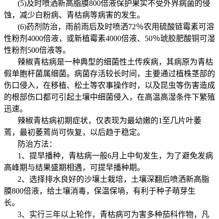
(5)及时喷洒新高脂膜800倍液保护果实不受外界病菌的侵
蚀，减少白粉病、青枯病等病害的发生。
(6)药剂防治，雨前雨后及时喷洒72％农用硫酸链霉素可溶
性粉剂4000倍液，或新植霉素4000倍液、50％琥胶肥酸铜可湿
性粉剂500倍液等。
辣椒青枯病是一种典型的细菌性土传疾病，其病原为青枯
假单胞杆菌属细菌。病菌存活较长时间，主要通过植株茎部的
伤口侵入，在移植、松土等农事操作时，以及昆虫等伤害造成
的根部伤口都可引起土壤中细菌侵入，在高温高湿条件下繁殖
迅速。
辣椒青枯病初期症状，仅表现为最幼嫩的1至几片叶萎
蔫，最初萎蔫尚可恢复，以后趋于稳定。
防治方法：
1、提早播种，青枯病一般6月上中旬发生，为了避免发病
高峰期与结果盛期相遇，可提早播种期。
2、选择排水良好的沙壤土栽培，土壤深翻后喷洒新高脂
膜800倍液，给土壤消毒，保温保墒，有利于种子萌芽生
长。
3、实行三年以上轮作，青枯病可为害多种茄科作物，凡