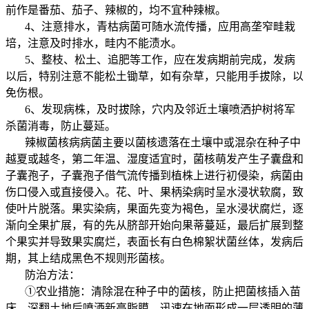
前作是番茄、茄子、辣椒的，均不宜种辣椒。
4、注意排水，青枯病菌可随水流传播，应用高垄窄畦栽
培，注意及时排水，畦内不能渍水。
5、整枝、松土、追肥等工作，应在发病期前完成，发病
以后，特别注意不能松土锄草，如有杂草，只能用手拔除，以
免伤根。
6、发现病株，及时拔除，穴内及邻近土壤喷洒护树将军
杀菌消毒，防止蔓延。
辣椒菌核病病菌主要以菌核遗落在土壤中或混杂在种子中
越夏或越冬，第二年温、湿度适宜时，菌核萌发产生子囊盘和
子囊孢子，子囊孢子借气流传播到植株上进行初侵染，病菌由
伤口侵入或直接侵入。花、叶、果柄染病时呈水浸状软腐，致
使叶片脱落。果实染病，果面先变为褐色，呈水浸状腐烂，逐
渐向全果扩展，有的先从脐部开始向果蒂蔓延，最后扩展到整
个果实并导致果实腐烂，表面长有白色棉絮状菌丝体，发病后
期，其上结成黑色不规则形菌核。
防治方法：
①农业措施：清除混在种子中的菌核，防止把菌核插入苗
床。深翻土地后喷洒新高脂膜，迅速在地面形成一层透明的薄