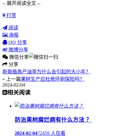
-- 展开阅读全文 --
打赏
阅读
海报
QQ 分享
微博分享
微信分享
分享
新栽植高产油茶为什么会引起的大小年？
« 上一篇
果树生产应杜绝环剥保险吗？
2024-02-04
相关阅读
防治果树腐烂病有什么方法 ？
2024-02-04
72459 人在看