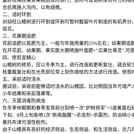
最好在晚秋果实采摘后及时进行，这样可促进树体对养分的吸
合后再施入沟内，以免烧根。
二、适时环割
对幼旺山楂树进行环割或环剥可暂时截留叶片制造的有机养分，
促花。
三、花果期追肥
花前追肥以氮肥为主，一般为年施用量的25%左右；幼果期
在开花前、幼果期、果实膨大期喷施叶面肥+"瓜果壮蒂灵",
四、修剪宜精心
山楂树的修剪，应以冬季为主，进行改造和更新复壮，疏去轮
枝重截复壮和在光秃部位芽上刻伤增枝的方法进行改造。修剪时
五、采前适时浇水
据试验，采收前能够适时浇水的山楂园，比对照园当年可增产2
小年结果和采前落果等。
六、灭菌消毒防病虫
在冬季休眠期和春季发芽前分别喷一次"护树将军"+5波美度石
下旬、8月上旬各喷1次"新高脂膜"+杀虫剂+杀菌剂，防治桃小
基托布津可湿性粉剂。
由于山楂具有良好的经济效益、生态效益、和生活效益，近几