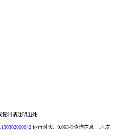
或复制请注明出处
0302000642
运行时长：0.093秒
查询信息：14 次