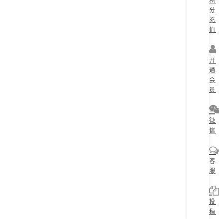
积
分
充
值
开
通
会
员
微
信
客
服
投
稿