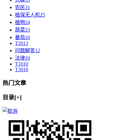
农民
31
植保无人机
25
植物
24
蔬菜
23
番茄
16
T20
13
问题解答
12
法律
10
T10
10
T30
10
热门文章
目录[+]