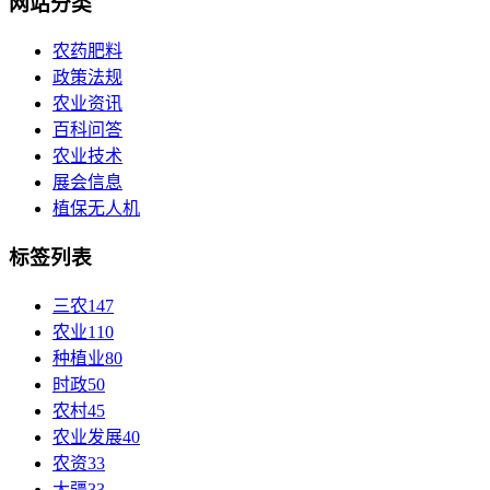
网站分类
农药肥料
政策法规
农业资讯
百科问答
农业技术
展会信息
植保无人机
标签列表
三农
147
农业
110
种植业
80
时政
50
农村
45
农业发展
40
农资
33
大疆
33