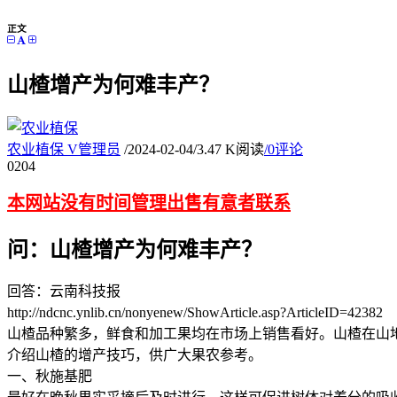
正文
山楂增产为何难丰产？
农业植保
V
管理员
/
2024-02-04
/
3.47 K阅读
/
0评论
02
04
本网站没有时间管理出售有意者联系
问：山楂增产为何难丰产？
回答：云南科技报
http://ndcnc.ynlib.cn/nonyenew/ShowArticle.asp?ArticleID=42382
山楂品种繁多，鲜食和加工果均在市场上销售看好。山楂在山
介绍山楂的增产技巧，供广大果农参考。
一、秋施基肥