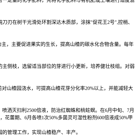
合一定量的化学肥料，先将化学肥料与有机肥或土壤进行适度混
刀刃在树干光滑处环割深达木质部，涂抹"促花王2号",控梢、
为主，主要促进果实的生长，提高山楂的碳水化合物含量。每年
的主侧枝，选留适当部位的芽进行小更新，培养健壮枝组。对弱
前对山楂园浇水，可提高山楂花芽分化率20%以上，并能减轻大
喷洒灭扫利2500倍液，防治红蜘蛛和桃蛀螟。在6月中旬、7月
蕾期、6月各喷1次50%多菌灵可湿性粉剂600倍液成50%甲
园的管理工作，实现山楂稳产、丰产。