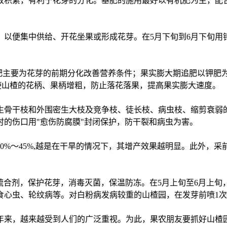
收积累，有利于花芽的分化。基肥的施用最好以有机肥为主，配
以便集中供给、开花坐果或形成花芽。在5月下旬到6月下旬用钝
追肥主要为花芽的前期分化改善营养条件；果实膨大期追肥以钾肥
可使山楂的花柄、果柄增粗，防止落花落果，提高果实膨大速度。
生骨干枝和外围密生大枝及竞争枝、徒长枝、病虫枝、缩剪衰弱
的伤口用"愈伤防腐膜"封闭保护，防干裂和病虫为害。
0%～45%,越是在干旱的情况下，其增产效果越明显。此外，采
硫合剂，保护花芽，消毒灭菌，保温防冻。在5月上旬至6月上旬，
食心虫、轮纹病等。对白粉病发病较重的山楂园，在发芽前喷1次，花
年来，越来越受到人们的广泛重视。为此，果农朋友要抓好山楂