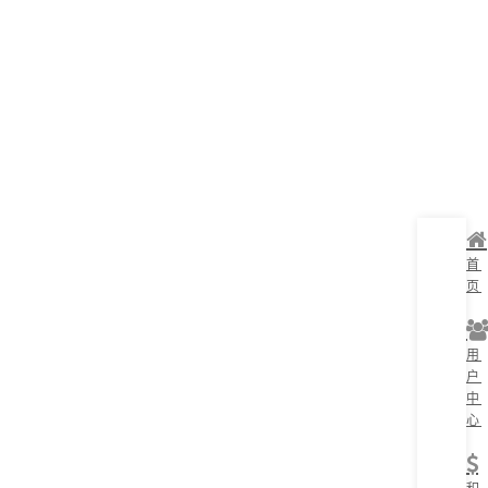
首
页
用
户
中
心