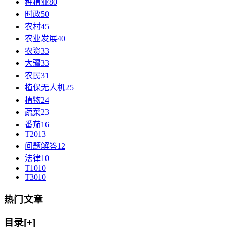
种植业
80
时政
50
农村
45
农业发展
40
农资
33
大疆
33
农民
31
植保无人机
25
植物
24
蔬菜
23
番茄
16
T20
13
问题解答
12
法律
10
T10
10
T30
10
热门文章
目录[+]