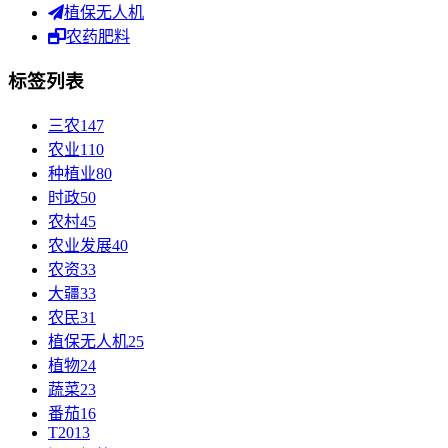
植保无人机
农药肥料
标签列表
三农
147
农业
110
种植业
80
时政
50
农村
45
农业发展
40
农资
33
大疆
33
农民
31
植保无人机
25
植物
24
蔬菜
23
番茄
16
T20
13