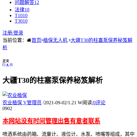
问题解答
12
法律
10
T10
10
T30
10
注册/
登录
当前位置：
首页
植保无人机
大疆T30的柱塞泵保养秘笈解
析
正文
大疆T30的柱塞泵保养秘笈解析
农业植保
V
管理员
/
2021-09-02
/
1.21 W阅读
/
0评论
09
02
本网站没有时间管理出售有意者联系
喷洒系统由药箱、流量计、液位计、水泵、喷嘴等组成，其中