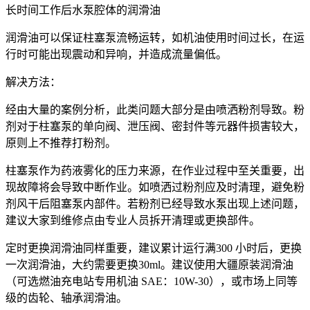
长时间工作后水泵腔体的润滑油
润滑油可以保证柱塞泵流畅运转，如机油使用时间过长，在运
行时可能出现震动和异响，并造成流量偏低。
解决方法：
经由大量的案例分析，此类问题大部分是由喷洒粉剂导致。粉
剂对于柱塞泵的单向阀、泄压阀、密封件等元器件损害较大，
原则上不推荐打粉剂。
柱塞泵作为药液雾化的压力来源，在作业过程中至关重要，出
现故障将会导致中断作业。如喷洒过粉剂应及时清理，避免粉
剂风干后阻塞泵内部件。若粉剂已经导致水泵出现上述问题，
建议大家到维修点由专业人员拆开清理或更换部件。
定时更换润滑油同样重要，建议累计运行满300 小时后，更换
一次润滑油，大约需要更换30ml。建议使用大疆原装润滑油
（可选燃油充电站专用机油 SAE：10W-30），或市场上同等
级的齿轮、轴承润滑油。