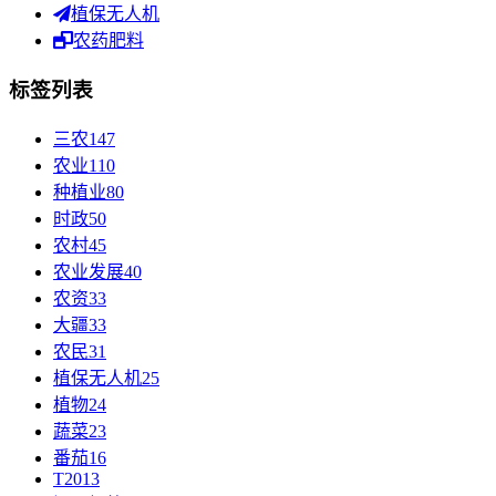
植保无人机
农药肥料
标签列表
三农
147
农业
110
种植业
80
时政
50
农村
45
农业发展
40
农资
33
大疆
33
农民
31
植保无人机
25
植物
24
蔬菜
23
番茄
16
T20
13