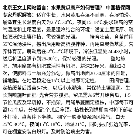
北京王女士网站留言：水果黄瓜高产如何管理？
中国植保网
专家丹妮解答：
适宜生长，水果黄瓜喜温不耐寒，喜湿怕涝。
最适宜生长温度白天为25℃-30℃，夜间15-18℃;要求较高的空
气湿度和土壤湿度，最忌湿冷结合的环境：适宜土层深厚、疏
松肥沃的土壤种植，需较强的光照。 培育壮苗，育苗前用
55℃温汤浸种，捞出后用新高脂膜拌种，再用草炭做基质，营
养钵育苗。萌动后在-2℃-2℃环境下，冷冻低温处24-48小时，
然后将温度调节到25-30℃，保持较强的光照。 整地施
肥，施用腐熟有机肥或活性有机肥，耕深25厘米，翻耘2-3
次，使肥料与土壤充分混匀。做高出地面20-30厘米的阳畦，
铺地膜。在地温稳定在15℃以上时即可定植， 田间管理，
定植缓苗后蹲苗5-7天，以后小水勤浇，常保持土壤湿润。生
长期喷施叶面肥+光合营养膜肥。留瓜需从6节开始留瓜，1-5
节位瓜应及早疏掉，不插架，用绳吊蔓固定植株，中部每节可
留1-2个瓜，分枝留1个瓜后拿顶。植株长到拱棚高时将下部老
叶打掉，盘条往下坐秧。 棚室一般要加强通风换气，白天
25℃-3O℃，夜间15℃-18℃，地温21℃，同时要加强透光率，
可在棚室安装白炽灯。及时防治病虫为害。