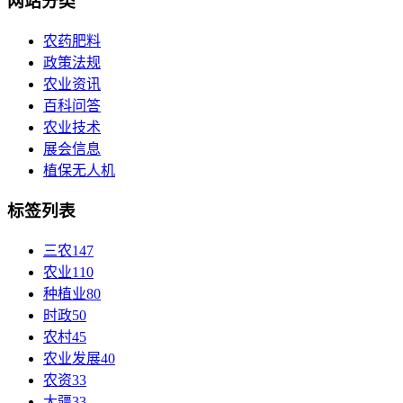
网站分类
农药肥料
政策法规
农业资讯
百科问答
农业技术
展会信息
植保无人机
标签列表
三农
147
农业
110
种植业
80
时政
50
农村
45
农业发展
40
农资
33
大疆
33