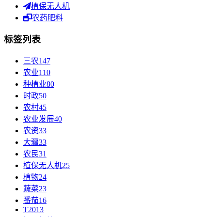
植保无人机
农药肥料
标签列表
三农
147
农业
110
种植业
80
时政
50
农村
45
农业发展
40
农资
33
大疆
33
农民
31
植保无人机
25
植物
24
蔬菜
23
番茄
16
T20
13