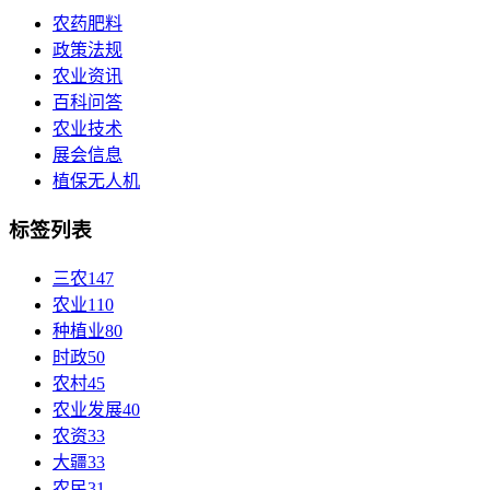
农药肥料
政策法规
农业资讯
百科问答
农业技术
展会信息
植保无人机
标签列表
三农
147
农业
110
种植业
80
时政
50
农村
45
农业发展
40
农资
33
大疆
33
农民
31