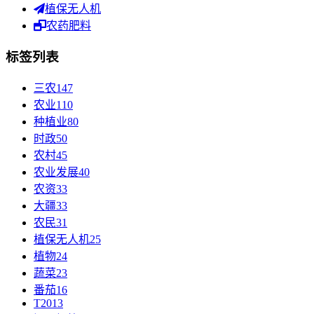
植保无人机
农药肥料
标签列表
三农
147
农业
110
种植业
80
时政
50
农村
45
农业发展
40
农资
33
大疆
33
农民
31
植保无人机
25
植物
24
蔬菜
23
番茄
16
T20
13