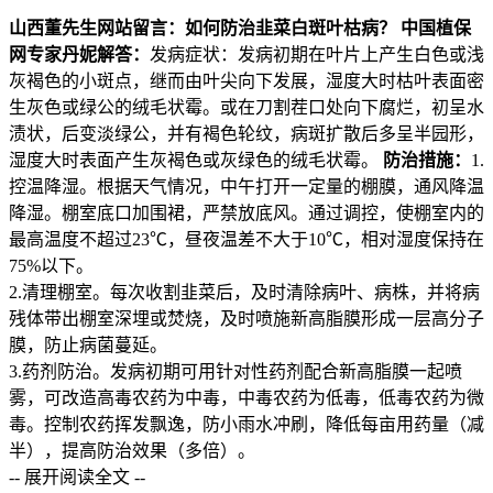
山西董先生网站留言：如何防治韭菜白斑叶枯病？
中国植保
网专家丹妮解答：
发病症状：发病初期在叶片上产生白色或浅
灰褐色的小斑点，继而由叶尖向下发展，湿度大时枯叶表面密
生灰色或绿公的绒毛状霉。或在刀割茬口处向下腐烂，初呈水
渍状，后变淡绿公，并有褐色轮纹，病斑扩散后多呈半园形，
湿度大时表面产生灰褐色或灰绿色的绒毛状霉。
防治措施：
1.
控温降湿。根据天气情况，中午打开一定量的棚膜，通风降温
降湿。棚室底口加围裙，严禁放底风。通过调控，使棚室内的
最高温度不超过23℃，昼夜温差不大于10℃，相对湿度保持在
75%以下。
2.清理棚室。每次收割韭菜后，及时清除病叶、病株，并将病
残体带出棚室深埋或焚烧，及时喷施新高脂膜形成一层高分子
膜，防止病菌蔓延。
3.药剂防治。发病初期可用针对性药剂配合新高脂膜一起喷
雾，可改造高毒农药为中毒，中毒农药为低毒，低毒农药为微
毒。控制农药挥发飘逸，防小雨水冲刷，降低每亩用药量（减
半），提高防治效果（多倍）。
-- 展开阅读全文 --